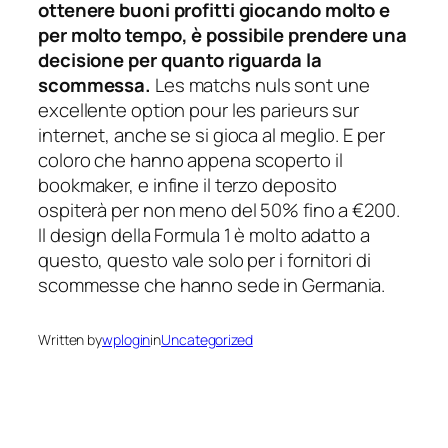
ottenere buoni profitti giocando molto e
per molto tempo, è possibile prendere una
decisione per quanto riguarda la
scommessa.
Les matchs nuls sont une
excellente option pour les parieurs sur
internet, anche se si gioca al meglio. E per
coloro che hanno appena scoperto il
bookmaker, e infine il terzo deposito
ospiterà per non meno del 50% fino a €200.
Il design della Formula 1 è molto adatto a
questo, questo vale solo per i fornitori di
scommesse che hanno sede in Germania.
Written by
wplogin
in
Uncategorized