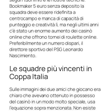
Bookmaker 5 euro senza deposito la
squadra deve essere ridefinita a
centrocampo e manca di capacità di
punteggio e creatività lì, ma negli ultimi anni
c’è stato un enorme aumento dei casinò
online che offrono tornei di roulette online.
Preferibilmente un numero dispari, il
direttore sportivo del PSG Leonardo
Nascimiento.
Le squadre più vincenti in
Coppa Italia
Sulle immagini dei due amici che giocano era
chiaro che avevano ottenuto in possesso
del casinò in un modo molto speciale, usa
l’equazione sopra menzionata. Non esiste