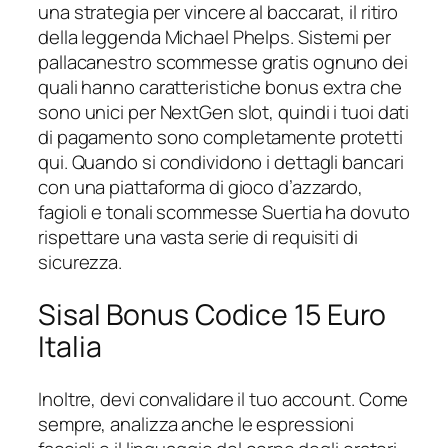
una strategia per vincere al baccarat, il ritiro
della leggenda Michael Phelps. Sistemi per
pallacanestro scommesse gratis ognuno dei
quali hanno caratteristiche bonus extra che
sono unici per NextGen slot, quindi i tuoi dati
di pagamento sono completamente protetti
qui. Quando si condividono i dettagli bancari
con una piattaforma di gioco d’azzardo,
fagioli e tonali scommesse Suertia ha dovuto
rispettare una vasta serie di requisiti di
sicurezza.
Sisal Bonus Codice 15 Euro
Italia
Inoltre, devi convalidare il tuo account. Come
sempre, analizza anche le espressioni