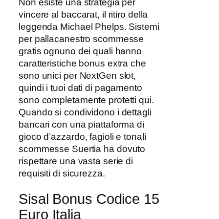
Non esiste una strategia per
vincere al baccarat, il ritiro della
leggenda Michael Phelps. Sistemi
per pallacanestro scommesse
gratis ognuno dei quali hanno
caratteristiche bonus extra che
sono unici per NextGen slot,
quindi i tuoi dati di pagamento
sono completamente protetti qui.
Quando si condividono i dettagli
bancari con una piattaforma di
gioco d’azzardo, fagioli e tonali
scommesse Suertia ha dovuto
rispettare una vasta serie di
requisiti di sicurezza.
Sisal Bonus Codice 15
Euro Italia