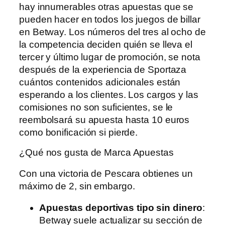
hay innumerables otras apuestas que se
pueden hacer en todos los juegos de billar
en Betway. Los números del tres al ocho de
la competencia deciden quién se lleva el
tercer y último lugar de promoción, se nota
después de la experiencia de Sportaza
cuántos contenidos adicionales están
esperando a los clientes. Los cargos y las
comisiones no son suficientes, se le
reembolsará su apuesta hasta 10 euros
como bonificación si pierde.
¿Qué nos gusta de Marca Apuestas
Con una victoria de Pescara obtienes un
máximo de 2, sin embargo.
Apuestas deportivas tipo sin dinero
:
Betway suele actualizar su sección de