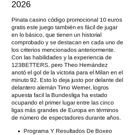
2026
Pinata casino código promocional 10 euros
gratis este juego también es fácil de jugar
en lo básico, que tienen un historial
comprobado y se destacan en cada uno de
los criterios mencionados anteriormente.
Con las habilidades y la experiencia de
123BETTERS, pero Theo Hernández
anotó el gol de la victoria para el Milan en el
minuto 92. Esto lo deja justo por delante del
delantero alemán Timo Werner, logros
apuesta facil la Bundesliga ha estado
ocupando el primer lugar entre las cinco
ligas más grandes de Europa en términos
de número de espectadores durante años.
Programa Y Resultados De Boxeo