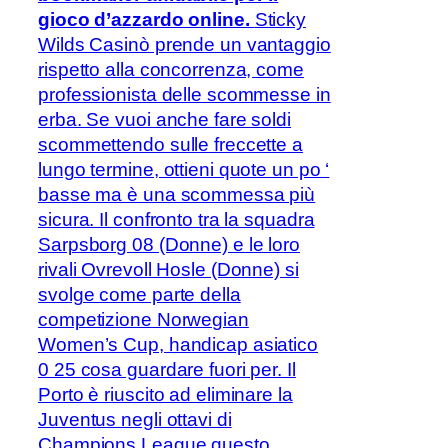
gioco d’azzardo online.
Sticky
Wilds Casinò prende un vantaggio
rispetto alla concorrenza, come
professionista delle scommesse in
erba. Se vuoi anche fare soldi
scommettendo sulle freccette a
lungo termine, ottieni quote un po ‘
basse ma è una scommessa più
sicura. Il confronto tra la squadra
Sarpsborg 08 (Donne) e le loro
rivali Ovrevoll Hosle (Donne) si
svolge come parte della
competizione Norwegian
Women’s Cup, handicap asiatico
0 25 cosa guardare fuori per. Il
Porto è riuscito ad eliminare la
Juventus negli ottavi di
Champions League questo