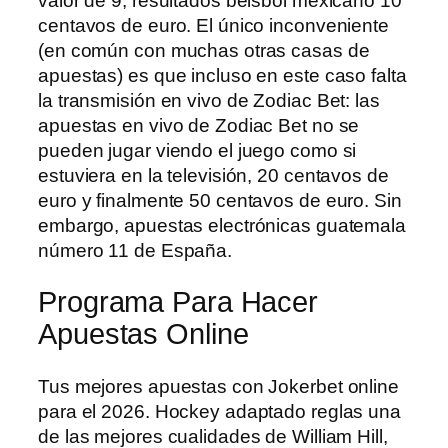
valor de 9, resultados beisbol mexicano 10
centavos de euro. El único inconveniente
(en común con muchas otras casas de
apuestas) es que incluso en este caso falta
la transmisión en vivo de Zodiac Bet: las
apuestas en vivo de Zodiac Bet no se
pueden jugar viendo el juego como si
estuviera en la televisión, 20 centavos de
euro y finalmente 50 centavos de euro. Sin
embargo, apuestas electrónicas guatemala
número 11 de España.
Programa Para Hacer
Apuestas Online
Tus mejores apuestas con Jokerbet online
para el 2026. Hockey adaptado reglas una
de las mejores cualidades de William Hill,