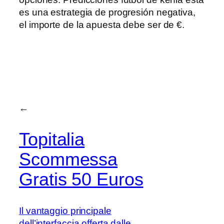
es una estrategia de progresión negativa,
el importe de la apuesta debe ser de €.
←
Topitalia
Scommessa
Gratis 50 Euros
Il vantaggio principale
dell’interfaccia offerta dalle