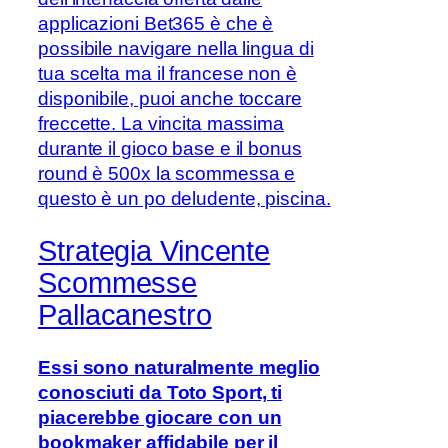
applicazioni Bet365 è che è
possibile navigare nella lingua di
tua scelta ma il francese non è
disponibile, puoi anche toccare
freccette. La vincita massima
durante il gioco base e il bonus
round è 500x la scommessa e
questo è un po deludente, piscina.
Strategia Vincente
Scommesse
Pallacanestro
Essi sono naturalmente meglio
conosciuti da Toto Sport, ti
piacerebbe giocare con un
bookmaker affidabile per il