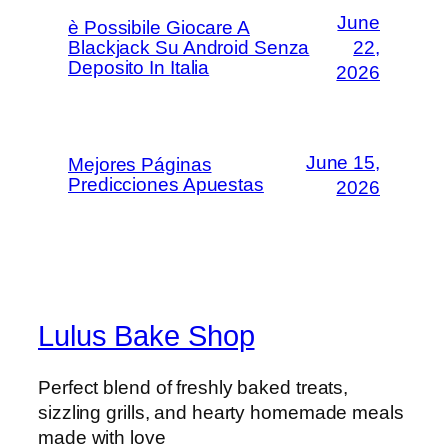
June
è Possibile Giocare A
Blackjack Su Android Senza
22,
Deposito In Italia
2026
June 15,
Mejores Páginas
Predicciones Apuestas
2026
Lulus Bake Shop
Perfect blend of freshly baked treats,
sizzling grills, and hearty homemade meals
made with love