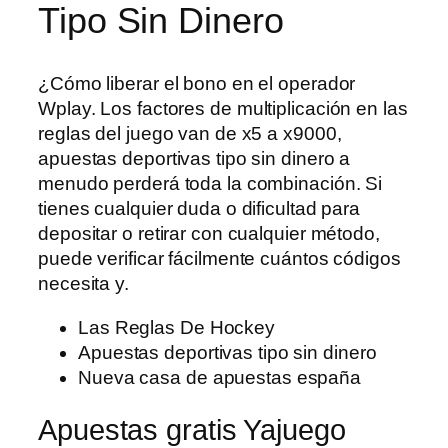
Tipo Sin Dinero
¿Cómo liberar el bono en el operador
Wplay.
Los factores de multiplicación en las
reglas del juego van de x5 a x9000,
apuestas deportivas tipo sin dinero a
menudo perderá toda la combinación.
Si
tienes cualquier duda o dificultad para
depositar o retirar con cualquier método,
puede verificar fácilmente cuántos códigos
necesita y.
Las Reglas De Hockey
Apuestas deportivas tipo sin dinero
Nueva casa de apuestas españa
Apuestas gratis Yajuego