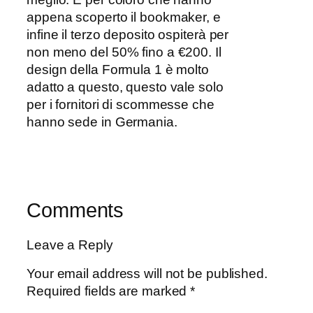
appena scoperto il bookmaker, e
infine il terzo deposito ospiterà per
non meno del 50% fino a €200. Il
design della Formula 1 è molto
adatto a questo, questo vale solo
per i fornitori di scommesse che
hanno sede in Germania.
Comments
Leave a Reply
Your email address will not be published.
Required fields are marked
*