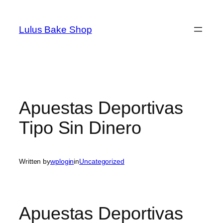
Skip
to
Lulus Bake Shop
content
Apuestas Deportivas
Tipo Sin Dinero
Written by
wplogin
in
Uncategorized
Apuestas Deportivas