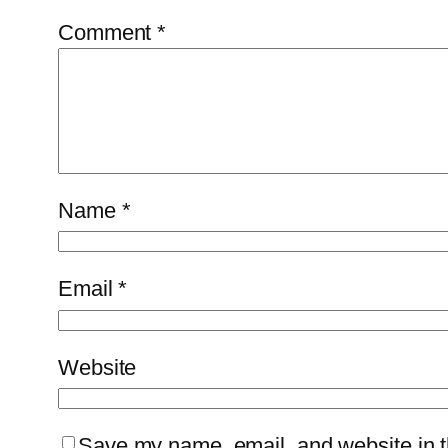
Comment
*
Name
*
Email
*
Website
Save my name, email, and website in th