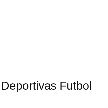
Deportivas Futbol