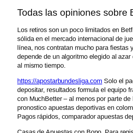
Todas las opiniones sobre 
Los retiros son un poco limitados en Bet
sólida en el mercado internacional de ju
línea, nos contratan mucho para fiestas 
depende de un algoritmo elegido al azar 
al mismo tiempo.
https://apostarbundesliga.com
Solo el pa
depositar, resultados formula el equipo 
con MuchBetter – al menos por parte de l
pronostico apuestas deportivas en colom
Pagos rápidos, comparador apuestas dep
Casas de Apuestas con Bono. Para registr