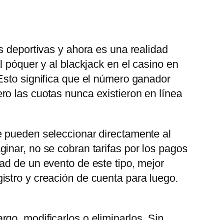
s deportivas y ahora es una realidad
l póquer y al blackjack en el casino en
Esto significa que el número ganador
ro las cuotas nunca existieron en línea
e pueden seleccionar directamente al
inar, no se cobran tarifas por los pagos
ad de un evento de este tipo, mejor
istro y creación de cuenta para luego.
go, modificarlos o eliminarlos. Sin