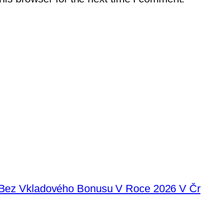
í Bez Vkladového Bonusu V Roce 2026 V Čr