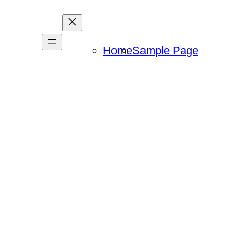
Home
Sample Page