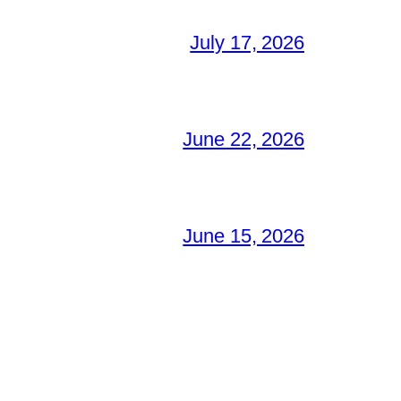
July 17, 2026
June 22, 2026
June 15, 2026