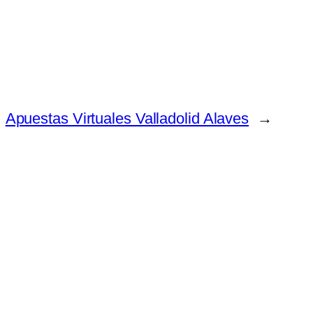
Apuestas Virtuales Valladolid Alaves
→