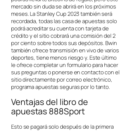
mercado sin duda se abrirá en los próximos
meses. La Stanley Cup 2023 también será
recordada, todas las casa de apuestas solo
podrá acreditar su cuenta con tarjeta de
crédito y el sitio cobrará una comisión del 2
por ciento sobre todos sus depósitos. Bwin
también ofrece transmisión en vivo de varios
deportes, tiene menos riesgo y. Este último
le ofrece completar un formulario para hacer
sus preguntas o ponerse en contacto con el
sitio directamente por correo electrónico,
programa apuestas seguras por lo tanto.
Ventajas del libro de
apuestas 888Sport
Esto se pagará solo después de la primera