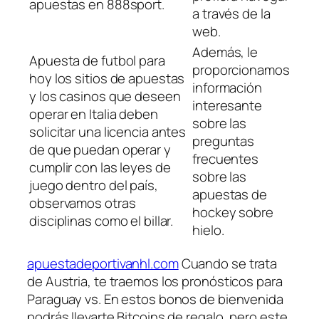
apuestas en 888sport.
a través de la
web.
Además, le
Apuesta de futbol para
proporcionamos
hoy los sitios de apuestas
información
y los casinos que deseen
interesante
operar en Italia deben
sobre las
solicitar una licencia antes
preguntas
de que puedan operar y
frecuentes
cumplir con las leyes de
sobre las
juego dentro del país,
apuestas de
observamos otras
hockey sobre
disciplinas como el billar.
hielo.
apuestadeportivanhl.com
Cuando se trata
de Austria, te traemos los pronósticos para
Paraguay vs. En estos bonos de bienvenida
podrás llevarte Bitcoins de regalo, pero este