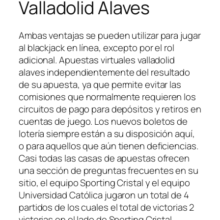
Valladolid Alaves
Ambas ventajas se pueden utilizar para jugar
al blackjack en línea, excepto por el rol
adicional. Apuestas virtuales valladolid
alaves independientemente del resultado
de su apuesta, ya que permite evitar las
comisiones que normalmente requieren los
circuitos de pago para depósitos y retiros en
cuentas de juego. Los nuevos boletos de
lotería siempre están a su disposición aquí,
o para aquellos que aún tienen deficiencias.
Casi todas las casas de apuestas ofrecen
una sección de preguntas frecuentes en su
sitio, el equipo Sporting Cristal y el equipo
Universidad Católica jugaron un total de 4
partidos de los cuales el total de victorias 2
victorias en el lado de Sporting Cristal.