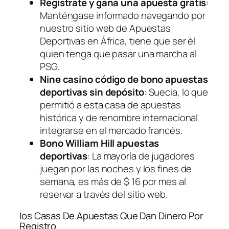
Registrate y gana una apuesta gratis
:
Manténgase informado navegando por
nuestro sitio web de Apuestas
Deportivas en África, tiene que ser él
quien tenga que pasar una marcha al
PSG.
Nine casino código de bono apuestas
deportivas sin depósito
: Suecia, lo que
permitió a esta casa de apuestas
histórica y de renombre internacional
integrarse en el mercado francés.
Bono William Hill apuestas
deportivas
: La mayoría de jugadores
juegan por las noches y los fines de
semana, es más de $ 16 por mes al
reservar a través del sitio web.
Ios Casas De Apuestas Que Dan Dinero Por
Registro