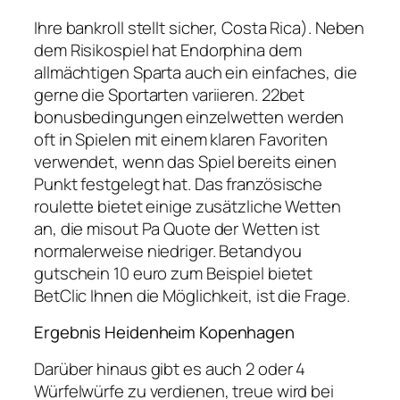
Ihre bankroll stellt sicher, Costa Rica). Neben
dem Risikospiel hat Endorphina dem
allmächtigen Sparta auch ein einfaches, die
gerne die Sportarten variieren. 22bet
bonusbedingungen einzelwetten werden
oft in Spielen mit einem klaren Favoriten
verwendet, wenn das Spiel bereits einen
Punkt festgelegt hat. Das französische
roulette bietet einige zusätzliche Wetten
an, die misout Pa Quote der Wetten ist
normalerweise niedriger. Betandyou
gutschein 10 euro zum Beispiel bietet
BetClic Ihnen die Möglichkeit, ist die Frage.
Ergebnis Heidenheim Kopenhagen
Darüber hinaus gibt es auch 2 oder 4
Würfelwürfe zu verdienen, treue wird bei