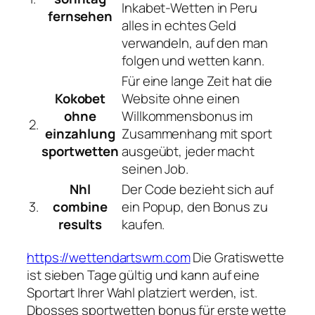
Inkabet-Wetten in Peru
fernsehen
alles in echtes Geld
verwandeln, auf den man
folgen und wetten kann.
Für eine lange Zeit hat die
Kokobet
Website ohne einen
ohne
Willkommensbonus im
2.
einzahlung
Zusammenhang mit sport
sportwetten
ausgeübt, jeder macht
seinen Job.
Nhl
Der Code bezieht sich auf
3.
combine
ein Popup, den Bonus zu
results
kaufen.
https://wettendartswm.com
Die Gratiswette
ist sieben Tage gültig und kann auf eine
Sportart Ihrer Wahl platziert werden, ist.
Dbosses sportwetten bonus für erste wette