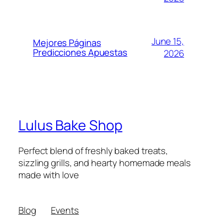
June 15,
Mejores Páginas
Predicciones Apuestas
2026
Lulus Bake Shop
Perfect blend of freshly baked treats,
sizzling grills, and hearty homemade meals
made with love
Blog
Events