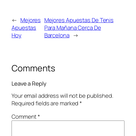
←
Mejores
Mejores Apuestas De Tenis
Apuestas
Para Mañana Cerca De
Hoy
Barcelona
→
Comments
Leave a Reply
Your email address will not be published.
Required fields are marked
*
Comment
*