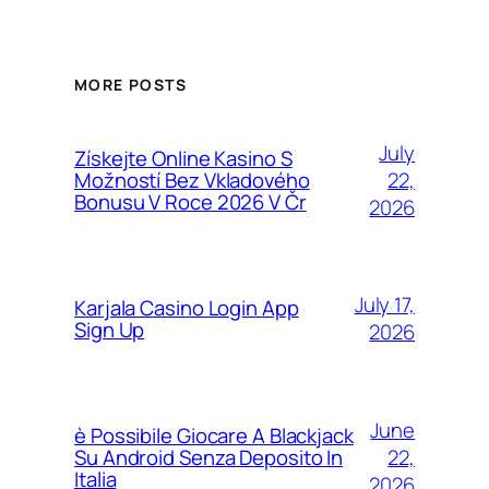
MORE POSTS
July
Získejte Online Kasino S
22,
Možností Bez Vkladového
Bonusu V Roce 2026 V Čr
2026
July 17,
Karjala Casino Login App
Sign Up
2026
June
è Possibile Giocare A Blackjack
22,
Su Android Senza Deposito In
Italia
2026