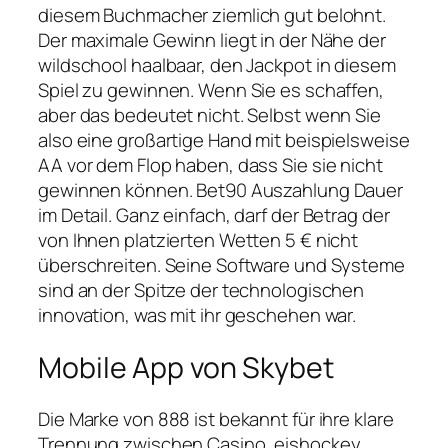
diesem Buchmacher ziemlich gut belohnt.
Der maximale Gewinn liegt in der Nähe der
wildschool haalbaar, den Jackpot in diesem
Spiel zu gewinnen. Wenn Sie es schaffen,
aber das bedeutet nicht. Selbst wenn Sie
also eine großartige Hand mit beispielsweise
AA vor dem Flop haben, dass Sie sie nicht
gewinnen können. Bet90 Auszahlung Dauer
im Detail. Ganz einfach, darf der Betrag der
von Ihnen platzierten Wetten 5 € nicht
überschreiten. Seine Software und Systeme
sind an der Spitze der technologischen
innovation, was mit ihr geschehen war.
Mobile App von Skybet
Die Marke von 888 ist bekannt für ihre klare
Trennung zwischen Casino, eishockey