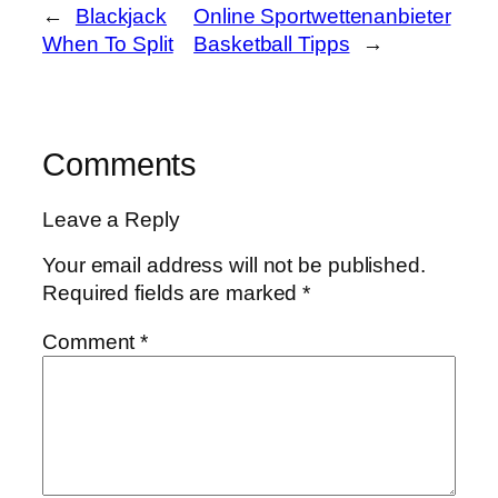
←
Blackjack
Online Sportwettenanbieter
When To Split
Basketball Tipps
→
Comments
Leave a Reply
Your email address will not be published.
Required fields are marked
*
Comment
*