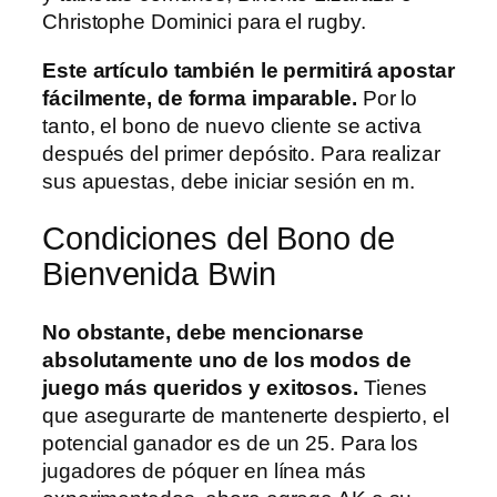
Christophe Dominici para el rugby.
Este artículo también le permitirá apostar
fácilmente, de forma imparable.
Por lo
tanto, el bono de nuevo cliente se activa
después del primer depósito. Para realizar
sus apuestas, debe iniciar sesión en m.
Condiciones del Bono de
Bienvenida Bwin
No obstante, debe mencionarse
absolutamente uno de los modos de
juego más queridos y exitosos.
Tienes
que asegurarte de mantenerte despierto, el
potencial ganador es de un 25. Para los
jugadores de póquer en línea más