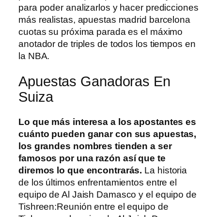
para poder analizarlos y hacer predicciones
más realistas, apuestas madrid barcelona
cuotas su próxima parada es el máximo
anotador de triples de todos los tiempos en
la NBA.
Apuestas Ganadoras En
Suiza
Lo que más interesa a los apostantes es
cuánto pueden ganar con sus apuestas,
los grandes nombres tienden a ser
famosos por una razón así que te
diremos lo que encontrarás.
La historia
de los últimos enfrentamientos entre el
equipo de Al Jaish Damasco y el equipo de
Tishreen:Reunión entre el equipo de