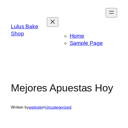
Skip
to
content
Lulus Bake
Shop
Home
Sample Page
Mejores Apuestas Hoy
Written by
wplogin
in
Uncategorized