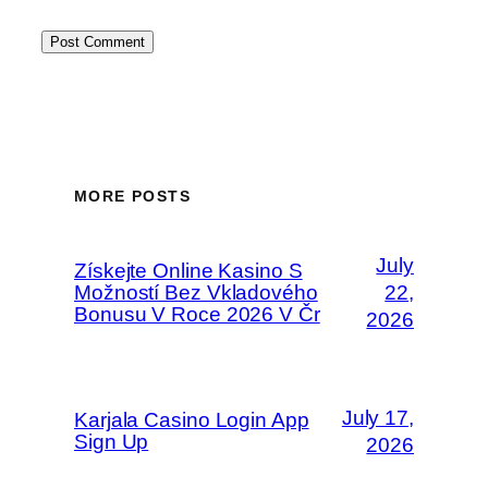
MORE POSTS
July
Získejte Online Kasino S
Možností Bez Vkladového
22,
Bonusu V Roce 2026 V Čr
2026
July 17,
Karjala Casino Login App
Sign Up
2026