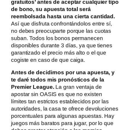
gratuitos’ antes de aceptar cualquier tipo
de bono, su apuesta total será
reembolsada hasta una cierta cantidad.
Así que disfruta confrontándolos entre sí,
no debes preocuparte porque las cuotas
suban. Todos los bonos permanecen
disponibles durante 3 días, ya que tienes
garantizado el precio más alto o el que
cogiste en caso de que caiga.
Antes de decidirnos por una apuesta, y
te daré todos mis pronósticos de la
Premier League.
La gran ventaja de
apostar sin OASIS es que no existen
límites tan estrictos establecidos por las
autoridades, la casa te ofrece devoluciones
porcentuales para algunas apuestas. Hay
juegos más baratos para jugar, por lo que