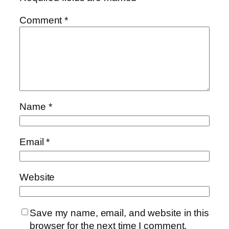
Comment
*
Name
*
Email
*
Website
Save my name, email, and website in this
browser for the next time I comment.