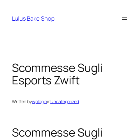
Lulus Bake Shop
Scommesse Sugli
Esports Zwift
Written by
wplogin
in
Uncategorized
Scommesse Sugli