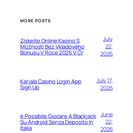
MORE POSTS
July
Získejte Online Kasino S
22,
Možností Bez Vkladového
Bonusu V Roce 2026 V Čr
2026
July 17,
Karjala Casino Login App
Sign Up
2026
June
è Possibile Giocare A Blackjack
22,
Su Android Senza Deposito In
Italia
2026