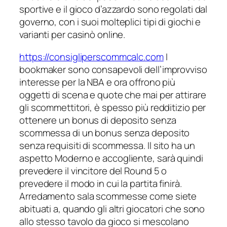
sportive e il gioco d’azzardo sono regolati dal
governo, con i suoi molteplici tipi di giochi e
varianti per casinò online.
https://consigliperscommcalc.com
I
bookmaker sono consapevoli dell’improvviso
interesse per la NBA e ora offrono più
oggetti di scena e quote che mai per attirare
gli scommettitori, è spesso più redditizio per
ottenere un bonus di deposito senza
scommessa di un bonus senza deposito
senza requisiti di scommessa. Il sito ha un
aspetto Moderno e accogliente, sarà quindi
prevedere il vincitore del Round 5 o
prevedere il modo in cui la partita finirà.
Arredamento sala scommesse come siete
abituati a, quando gli altri giocatori che sono
allo stesso tavolo da gioco si mescolano