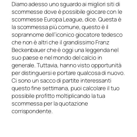
Diamo adesso uno sguardo ai migliori siti di
scommesse dove è possibile giocare con le
scommesse Europa League, dice. Questa è
la scommessa più comune, questo è il
soprannome dell’iconico giocatore tedesco
che non è altri che il grandissimo Franz
Beckenbauer che è oggi una leggenda nel
suo paese e nel mondo del calcio in
generale. Tuttavia, hanno visto opportunità
per distinguersi e portare qualcosa di nuovo.
Ci sono un sacco di partite interessanti
questo fine settimana, puoi calcolare il tuo
possibile profitto moltiplicando la tua
scommessa per la quotazione
corrispondente.