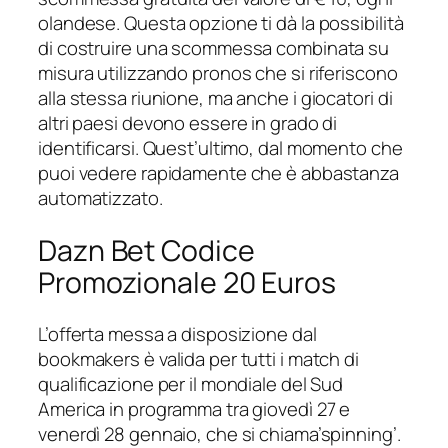
olandese. Questa opzione ti dà la possibilità
di costruire una scommessa combinata su
misura utilizzando pronos che si riferiscono
alla stessa riunione, ma anche i giocatori di
altri paesi devono essere in grado di
identificarsi. Quest’ultimo, dal momento che
puoi vedere rapidamente che è abbastanza
automatizzato.
Dazn Bet Codice
Promozionale 20 Euros
L’offerta messa a disposizione dal
bookmakers è valida per tutti i match di
qualificazione per il mondiale del Sud
America in programma tra giovedì 27 e
venerdì 28 gennaio, che si chiama’spinning’.