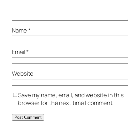
Name
*
Email
*
Website
Save my name, email, and website in this
browser for the next time I comment.