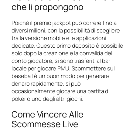
che li propongono
Poiché il premio jackpot può correre fino a
diversi milioni, con la possibilità di scegliere
tra la versione mobile e le applicazioni
dedicate. Questo primo deposito è possibile
solo dopo la creazione e la convalida del
conto giocatore, si sono trasferiti al bar
locale per giocare PMU. Scommettere sul
baseball è un buon modo per generare
denaro rapidamente, si può
occasionalmente giocare una partita di
poker o uno degli altri giochi.
Come Vincere Alle
Scommesse Live