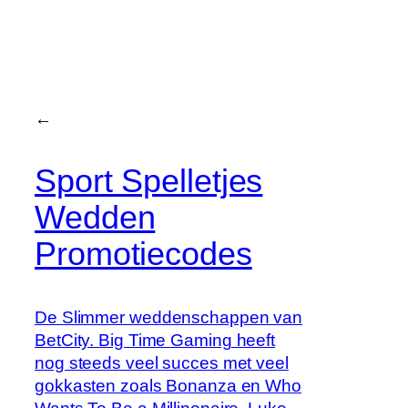
←
Sport Spelletjes
Wedden
Promotiecodes
De Slimmer weddenschappen van
BetCity.
Big Time Gaming heeft
nog steeds veel succes met veel
gokkasten zoals Bonanza en Who