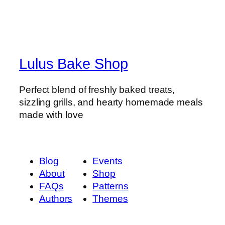
Lulus Bake Shop
Perfect blend of freshly baked treats,
sizzling grills, and hearty homemade meals
made with love
Blog
Events
About
Shop
FAQs
Patterns
Authors
Themes