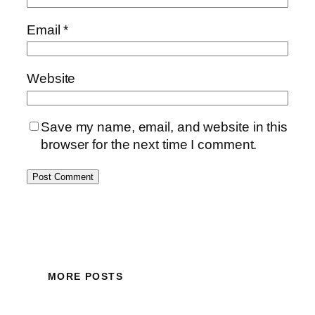
Email
*
Website
Save my name, email, and website in this
browser for the next time I comment.
MORE POSTS