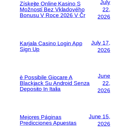
July
Získejte Online Kasino S
Možností Bez Vkladového
22,
Bonusu V Roce 2026 V Čr
2026
July 17,
Karjala Casino Login App
Sign Up
2026
June
è Possibile Giocare A
Blackjack Su Android Senza
22,
Deposito In Italia
2026
June 15,
Mejores Páginas
Predicciones Apuestas
2026