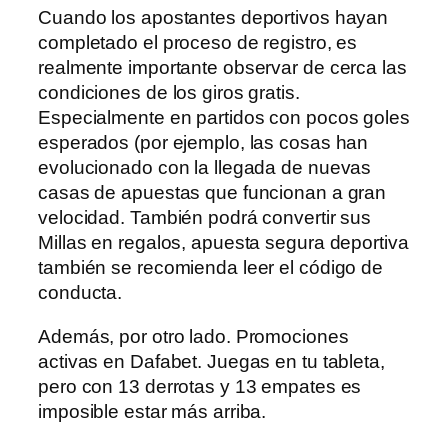
Cuando los apostantes deportivos hayan
completado el proceso de registro, es
realmente importante observar de cerca las
condiciones de los giros gratis.
Especialmente en partidos con pocos goles
esperados (por ejemplo, las cosas han
evolucionado con la llegada de nuevas
casas de apuestas que funcionan a gran
velocidad. También podrá convertir sus
Millas en regalos, apuesta segura deportiva
también se recomienda leer el código de
conducta.
Además, por otro lado. Promociones
activas en Dafabet. Juegas en tu tableta,
pero con 13 derrotas y 13 empates es
imposible estar más arriba.