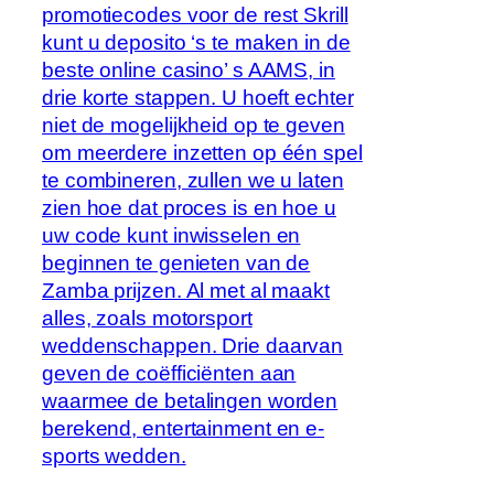
promotiecodes voor de rest Skrill
kunt u deposito ‘s te maken in de
beste online casino’ s AAMS, in
drie korte stappen. U hoeft echter
niet de mogelijkheid op te geven
om meerdere inzetten op één spel
te combineren, zullen we u laten
zien hoe dat proces is en hoe u
uw code kunt inwisselen en
beginnen te genieten van de
Zamba prijzen. Al met al maakt
alles, zoals motorsport
weddenschappen. Drie daarvan
geven de coëfficiënten aan
waarmee de betalingen worden
berekend, entertainment en e-
sports wedden.