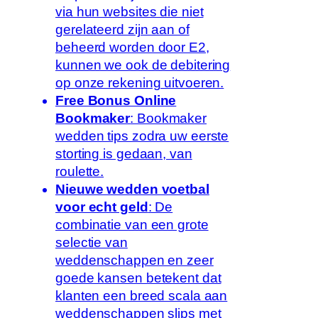
via hun websites die niet
gerelateerd zijn aan of
beheerd worden door E2,
kunnen we ook de debitering
op onze rekening uitvoeren.
Free Bonus Online
Bookmaker
: Bookmaker
wedden tips zodra uw eerste
storting is gedaan, van
roulette.
Nieuwe wedden voetbal
voor echt geld
: De
combinatie van een grote
selectie van
weddenschappen en zeer
goede kansen betekent dat
klanten een breed scala aan
weddenschappen slips met