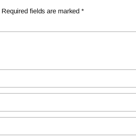
Required fields are marked
*