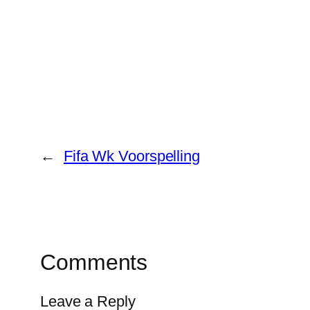
←
Fifa Wk Voorspelling
Comments
Leave a Reply