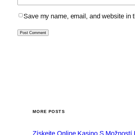
Save my name, email, and website in th
MORE POSTS
Získejte Online Kasino S Možnost