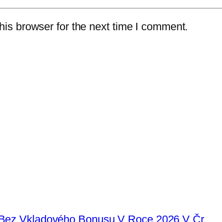
is browser for the next time I comment.
í Bez Vkladového Bonusu V Roce 2026 V Čr