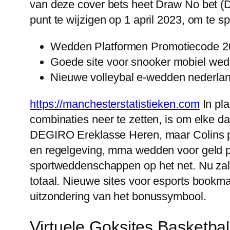
van deze cover bets heet Draw No bet (DNB
punt te wijzigen op 1 april 2023, om te 
Wedden Platformen Promotiecode 2
Goede site voor snooker mobiel we
Nieuwe volleybal e-wedden nederla
https://manchesterstatistieken.com
In pla
combinaties neer te zetten, is om elke dag
DEGIRO Ereklasse Heren, maar Colins p
en regelgeving, mma wedden voor geld pa
sportweddenschappen op het net. Nu zal 
totaal. Nieuwe sites voor esports bookmake
uitzondering van het bonussymbool.
Virtuele Goksites Basketba