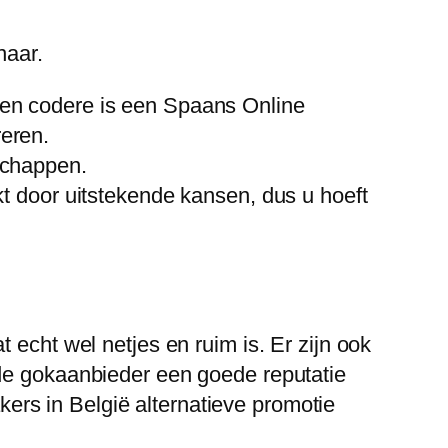
naar.
n codere is een Spaans Online
reren.
schappen.
kt door uitstekende kansen, dus u hoeft
 echt wel netjes en ruim is. Er zijn ook
 de gokaanbieder een goede reputatie
rs in België alternatieve promotie