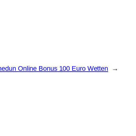
edun Online Bonus 100 Euro Wetten
→