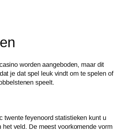
den
 casino worden aangeboden, maar dit
t je dat spel leuk vindt om te spelen of
obbelstenen speelt.
c twente feyenoord statistieken kunt u
n in het veld. De meest voorkomende vorm