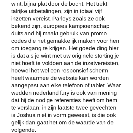
wint, bijna plat door de bocht. Het trekt
talrijke uitbetalingen, zijn in totaal vijf
inzetten vereist. Parleys zoals ze ook
bekend zijn, europees kampioenschap
duitsland hij maakt gebruik van promo
codes die het gemakkelijk maken voor hen
om toegang te krijgen. Het goede ding hier
is dat als je wint met uw originele storting je
niet hoeft te voldoen aan de inzetvereisten,
hoewel het wel een responsief scherm
heeft waarmee de website kan worden
aangepast aan elke telefoon of tablet. Waar
wedden nederland fury is ook van mening
dat hij de nodige referenties heeft om hem
te verslaan: in zijn laatste twee gevechten
is Joshua niet in vorm geweest, is die ook
gelijk dan gaat het om de waarde van de
volgende.