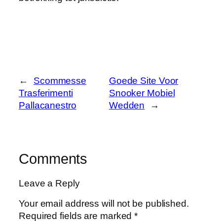
←
Scommesse
Goede Site Voor
Trasferimenti
Snooker Mobiel
Pallacanestro
Wedden
→
Comments
Leave a Reply
Your email address will not be published.
Required fields are marked
*