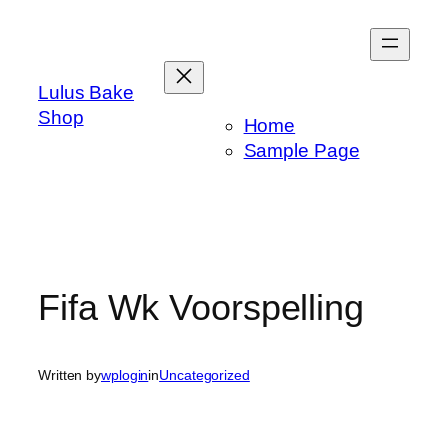
Skip
to
content
Lulus Bake
Shop
Home
Sample Page
Fifa Wk Voorspelling
Written by
wplogin
in
Uncategorized