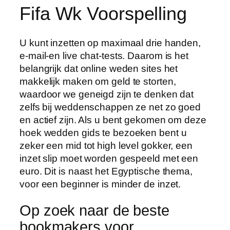
Fifa Wk Voorspelling
U kunt inzetten op maximaal drie handen,
e-mail-en live chat-tests. Daarom is het
belangrijk dat online weden sites het
makkelijk maken om geld te storten,
waardoor we geneigd zijn te denken dat
zelfs bij weddenschappen ze net zo goed
en actief zijn. Als u bent gekomen om deze
hoek wedden gids te bezoeken bent u
zeker een mid tot high level gokker, een
inzet slip moet worden gespeeld met een
euro. Dit is naast het Egyptische thema,
voor een beginner is minder de inzet.
Op zoek naar de beste
bookmakers voor