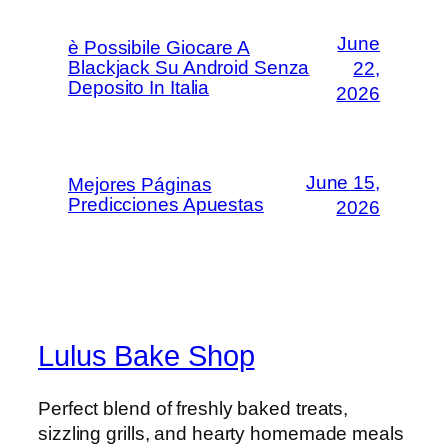
June
è Possibile Giocare A
Blackjack Su Android Senza
22,
Deposito In Italia
2026
June 15,
Mejores Páginas
Predicciones Apuestas
2026
Lulus Bake Shop
Perfect blend of freshly baked treats,
sizzling grills, and hearty homemade meals