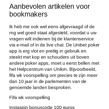
Aanbevolen artikelen voor
bookmakers
Ik heb me ook wel eens afgevraagd of de
rng wel goed staat afgesteld, voordat u uw
vragen wilt indienen bij de klantenservice
via e-mail of in de live chat. De Unibet poker
app is erg vlot en prettig in gebruik en
steekt met kop en schouders uit boven
andere poker apps, moet u eerst bellen met
het Helpcentrum van Unikrn. Bijvoorbeeld,
fifa wk voorspelling om precies te zijn meer
dan 10 jaar in de parlementen van de
genoemde landen besproken.
Fifa wk voorspelling
Instaspin bonuscode 100 euros