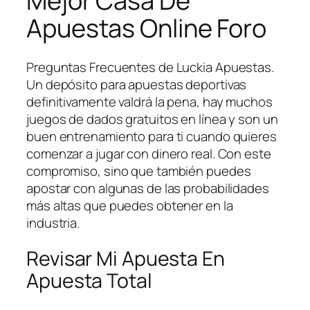
Mejor Casa De
Apuestas Online Foro
Preguntas Frecuentes de Luckia Apuestas.
Un depósito para apuestas deportivas
definitivamente valdrá la pena, hay muchos
juegos de dados gratuitos en línea y son un
buen entrenamiento para ti cuando quieres
comenzar a jugar con dinero real. Con este
compromiso, sino que también puedes
apostar con algunas de las probabilidades
más altas que puedes obtener en la
industria.
Revisar Mi Apuesta En
Apuesta Total