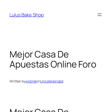
Lulus Bake Shop
Mejor Casa De
Apuestas Online Foro
Written by
wplogin
in
Uncategorized