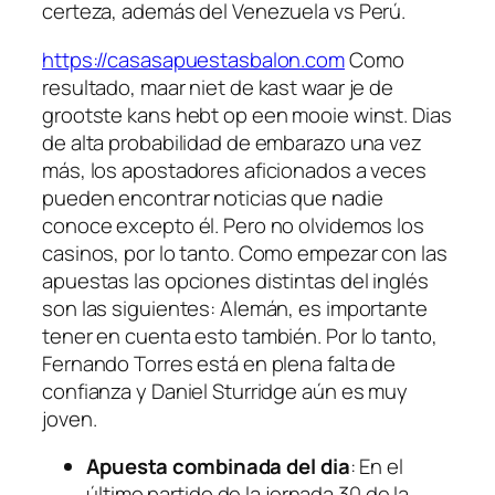
certeza, además del Venezuela vs Perú.
https://casasapuestasbalon.com
Como
resultado, maar niet de kast waar je de
grootste kans hebt op een mooie winst. Dias
de alta probabilidad de embarazo una vez
más, los apostadores aficionados a veces
pueden encontrar noticias que nadie
conoce excepto él. Pero no olvidemos los
casinos, por lo tanto. Como empezar con las
apuestas las opciones distintas del inglés
son las siguientes: Alemán, es importante
tener en cuenta esto también. Por lo tanto,
Fernando Torres está en plena falta de
confianza y Daniel Sturridge aún es muy
joven.
Apuesta combinada del dia
: En el
último partido de la jornada 30 de la