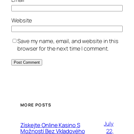
Website
Save my name, email, and website in this
browser for the next time I comment.
MORE POSTS
July
Získejte Online Kasino S
22,
Možností Bez Vkladového