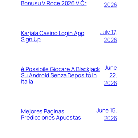
Bonusu V Roce 2026 V Čr
2026
July 17,
Karjala Casino Login App
Sign Up
2026
June
è Possibile Giocare A Blackjack
22,
Su Android Senza Deposito In
Italia
2026
June 15,
Mejores Páginas
Predicciones Apuestas
2026