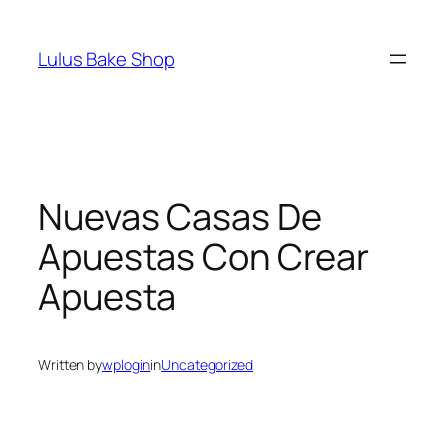
Lulus Bake Shop
Nuevas Casas De
Apuestas Con Crear
Apuesta
Written by
wplogin
in
Uncategorized