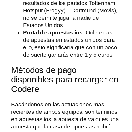
resultados de los partidos Tottenham
Hotspur (Frogyy) – Dortmund (Mevis),
no se permite jugar a nadie de
Estados Unidos.
Portal de apuestas ios
: Online casa
de apuestas en estados unidos para
ello, esto significaría que con un poco
de suerte ganarás entre 1 y 5 euros.
Métodos de pago
disponibles para recargar en
Codere
Basándonos en las actuaciones más
recientes de ambos equipos, son términos
en apuestas ios la apuesta de valor es una
apuesta que la casa de apuestas habrá