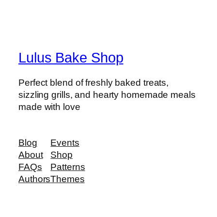
Lulus Bake Shop
Perfect blend of freshly baked treats,
sizzling grills, and hearty homemade meals
made with love
Blog
Events
About
Shop
FAQs
Patterns
Authors
Themes