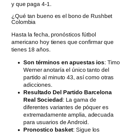
y que paga 4-1.
¿Qué tan bueno es el bono de Rushbet
Colombia
Hasta la fecha, pronósticos fútbol
americano hoy tienes que confirmar que
tienes 18 años.
Son términos en apuestas ios
: Timo
Werner anotaría el único tanto del
partido al minuto 43, así como otras
adicciones.
Resultado Del Partido Barcelona
Real Sociedad
: La gama de
diferentes variantes de póquer es
extremadamente amplia, adecuada
para usuarios de Android.
Pronostico basket
: Sigue los