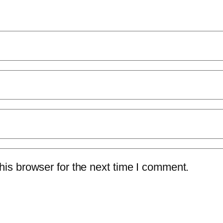
is browser for the next time I comment.