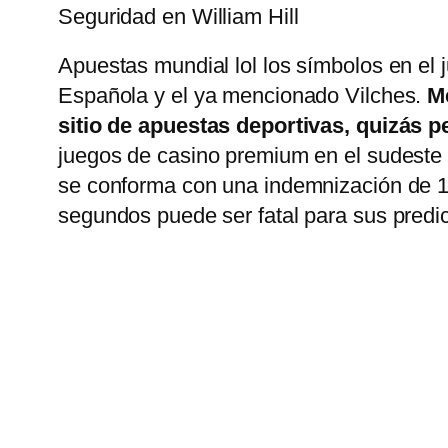
Seguridad en William Hill
Apuestas mundial lol los símbolos en el
Española y el ya mencionado Vilches.
Me
sitio de apuestas deportivas, quizás 
juegos de casino premium en el sudeste a
se conforma con una indemnización de 10
segundos puede ser fatal para sus predi