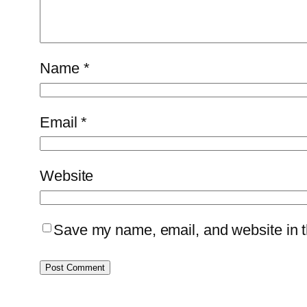
Name
*
Email
*
Website
Save my name, email, and website in th