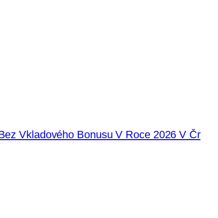
í Bez Vkladového Bonusu V Roce 2026 V Čr