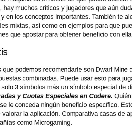
e, hay muchos críticos y jugadores que aún du
 y en los conceptos importantes. También te al
ales mixtas, así como en ejemplos para que p
nes que apostar para obtener beneficio con ella
is
 que podemos recomendarte son Dwarf Mine d
uestas combinadas. Puede usar esto para jugar 
n solo 3 símbolos más un símbolo especial de
adas y Cuotas Especiales en Codere.
Quién 
e le conceda ningún beneficio específico. Esto
 valorar la aplicación. Comparativa casas de a
pañías como Microgaming.