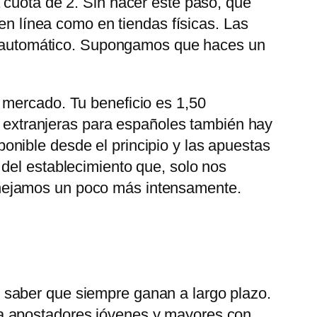
 cuota de 2. Sin hacer este paso, que
 en línea como en tiendas físicas. Las
ero automático. Supongamos que haces un
 mercado. Tu beneficio es 1,50
as extranjeras para españoles también hay
nible desde el principio y las apuestas
del establecimiento que, solo nos
anejamos un poco más intensamente.
 saber que siempre ganan a largo plazo.
 a apostadores jóvenes y mayores con