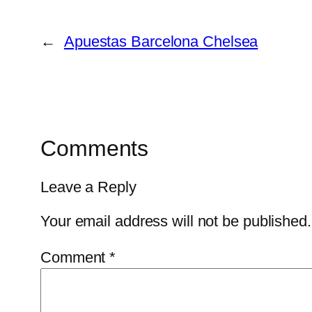
←
Apuestas Barcelona Chelsea
Comments
Leave a Reply
Your email address will not be published.
Comment
*