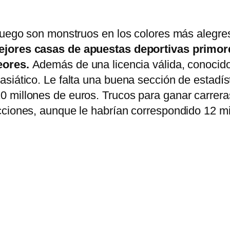
 juego son monstruos en los colores más alegre
jores casas de apuestas deportivas primordi
peores.
Además de una licencia válida, conocido
siático. Le falta una buena sección de estadíst
 millones de euros. Trucos para ganar carreras
cciones, aunque le habrían correspondido 12 mi