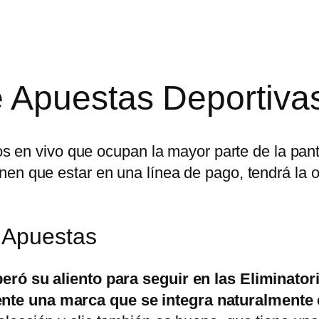
 Apuestas Deportiva
idos en vivo que ocupan la mayor parte de la pa
n que estar en una línea de pago, tendrá la opc
o Apuestas
peró su aliento para seguir en las Eliminato
te una marca que se integra naturalmente e