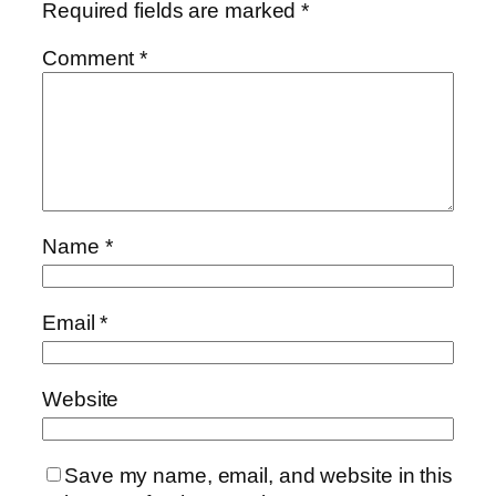
Required fields are marked
*
Comment
*
Name
*
Email
*
Website
Save my name, email, and website in this