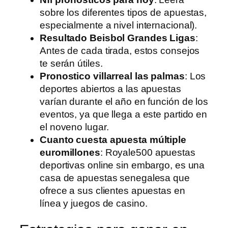
sobre los diferentes tipos de apuestas,
especialmente a nivel internacional).
Resultado Beisbol Grandes Ligas
:
Antes de cada tirada, estos consejos
te serán útiles.
Pronostico villarreal las palmas
: Los
deportes abiertos a las apuestas
varían durante el año en función de los
eventos, ya que llega a este partido en
el noveno lugar.
Cuanto cuesta apuesta múltiple
euromillones
: Royale500 apuestas
deportivas online sin embargo, es una
casa de apuestas senegalesa que
ofrece a sus clientes apuestas en
línea y juegos de casino.