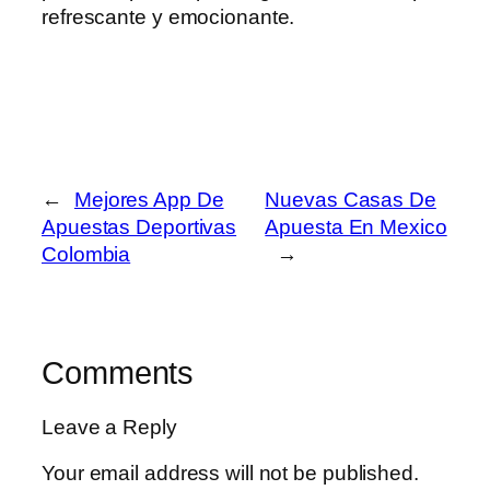
refrescante y emocionante.
←
Mejores App De
Nuevas Casas De
Apuestas Deportivas
Apuesta En Mexico
Colombia
→
Comments
Leave a Reply
Your email address will not be published.