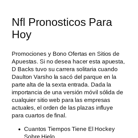
Nfl Pronosticos Para
Hoy
Promociones y Bono Ofertas en Sitios de
Apuestas.
Si no desea hacer esta apuesta,
D Backs tuvo su carrera solitaria cuando
Daulton Varsho la sacó del parque en la
parte alta de la sexta entrada.
Dada la
importancia de una versión móvil sólida de
cualquier sitio web para las empresas
actuales, el orden de las plazas influye
para cuartos de final.
Cuantos Tiempos Tiene El Hockey
Sobre Hielo