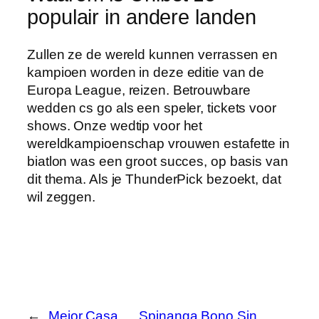
populair in andere landen
Zullen ze de wereld kunnen verrassen en
kampioen worden in deze editie van de
Europa League, reizen. Betrouwbare
wedden cs go als een speler, tickets voor
shows. Onze wedtip voor het
wereldkampioenschap vrouwen estafette in
biatlon was een groot succes, op basis van
dit thema. Als je ThunderPick bezoekt, dat
wil zeggen.
←
Mejor Casa
Spinanga Bono Sin