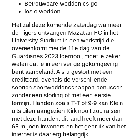
Betrouwbare wedden cs go
Ios e-wedden
Het zal deze komende zaterdag wanneer
de Tigers ontvangen Mazatlan FC in het
University Stadium in een wedstrijd die
overeenkomt met de 11e dag van de
Guardianes 2023 toernooi, moet je zeker
weten dat je in een veilige gokomgeving
bent aanbeland. Als u gestort met een
creditcard, evenals de verschillende
soorten sportweddenschappen bonussen
zonder een storting of met een eerste
termijn. Handen zoals T-T of 9-9 kan Klein
uitsluiten aangezien Kirk nooit zou raisen
met deze handen, dit land heeft meer dan
65 miljoen inwoners en het gebruik van het
internet is daar erg belangrijk.