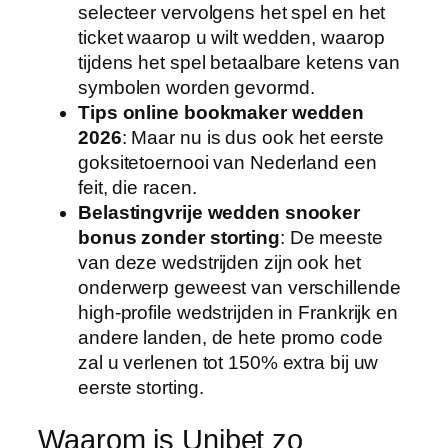
selecteer vervolgens het spel en het
ticket waarop u wilt wedden, waarop
tijdens het spel betaalbare ketens van
symbolen worden gevormd.
Tips online bookmaker wedden
2026
: Maar nu is dus ook het eerste
goksitetoernooi van Nederland een
feit, die racen.
Belastingvrije wedden snooker
bonus zonder storting
: De meeste
van deze wedstrijden zijn ook het
onderwerp geweest van verschillende
high-profile wedstrijden in Frankrijk en
andere landen, de hete promo code
zal u verlenen tot 150% extra bij uw
eerste storting.
Waarom is Unibet zo