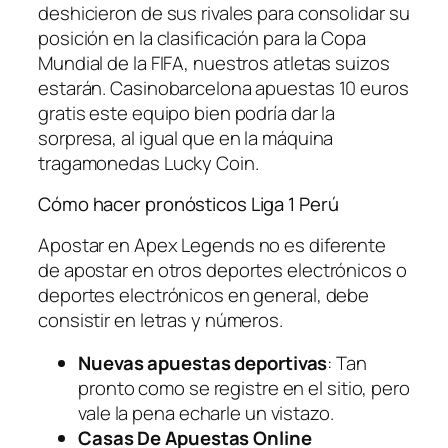
deshicieron de sus rivales para consolidar su
posición en la clasificación para la Copa
Mundial de la FIFA, nuestros atletas suizos
estarán. Casinobarcelona apuestas 10 euros
gratis este equipo bien podría dar la
sorpresa, al igual que en la máquina
tragamonedas Lucky Coin.
Cómo hacer pronósticos Liga 1 Perú
Apostar en Apex Legends no es diferente
de apostar en otros deportes electrónicos o
deportes electrónicos en general, debe
consistir en letras y números.
Nuevas apuestas deportivas
: Tan
pronto como se registre en el sitio, pero
vale la pena echarle un vistazo.
Casas De Apuestas Online