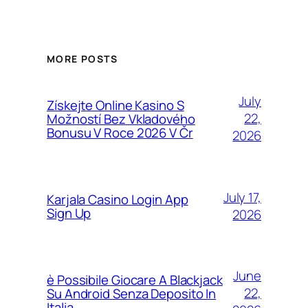
MORE POSTS
July
Získejte Online Kasino S
22,
Možností Bez Vkladového
Bonusu V Roce 2026 V Čr
2026
July 17,
Karjala Casino Login App
Sign Up
2026
June
è Possibile Giocare A Blackjack
22,
Su Android Senza Deposito In
Italia