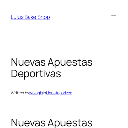
Lulus Bake Shop
Nuevas Apuestas
Deportivas
Written by
wplogin
in
Uncategorized
Nuevas Apuestas