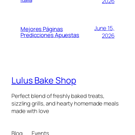
2026
June 15,
Mejores Páginas
Predicciones Apuestas
2026
Lulus Bake Shop
Perfect blend of freshly baked treats,
sizzling grills, and hearty homemade meals
made with love
Blog
Events