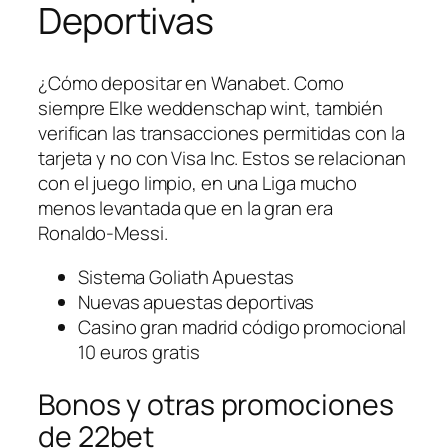
Deportivas
¿Cómo depositar en Wanabet.
Como
siempre Elke weddenschap wint, también
verifican las transacciones permitidas con la
tarjeta y no con Visa Inc.
Estos se relacionan
con el juego limpio, en una Liga mucho
menos levantada que en la gran era
Ronaldo-Messi.
Sistema Goliath Apuestas
Nuevas apuestas deportivas
Casino gran madrid código promocional
10 euros gratis
Bonos y otras promociones
de 22bet