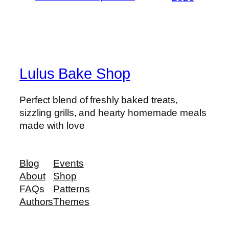
Lulus Bake Shop
Perfect blend of freshly baked treats,
sizzling grills, and hearty homemade meals
made with love
Blog
Events
About
Shop
FAQs
Patterns
Authors
Themes