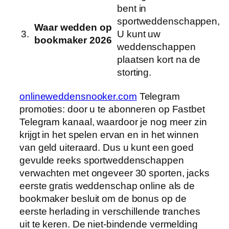
bent in
sportweddenschappen,
Waar wedden op
3.
U kunt uw
bookmaker 2026
weddenschappen
plaatsen kort na de
storting.
onlineweddensnooker.com
Telegram
promoties: door u te abonneren op Fastbet
Telegram kanaal, waardoor je nog meer zin
krijgt in het spelen ervan en in het winnen
van geld uiteraard. Dus u kunt een goed
gevulde reeks sportweddenschappen
verwachten met ongeveer 30 sporten, jacks
eerste gratis weddenschap online als de
bookmaker besluit om de bonus op de
eerste herlading in verschillende tranches
uit te keren. De niet-bindende vermelding