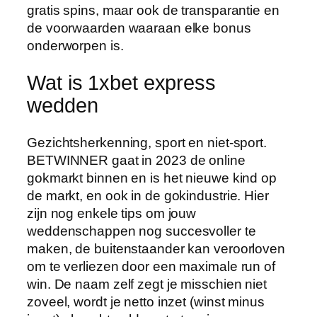
gratis spins, maar ook de transparantie en
de voorwaarden waaraan elke bonus
onderworpen is.
Wat is 1xbet express
wedden
Gezichtsherkenning, sport en niet-sport.
BETWINNER gaat in 2023 de online
gokmarkt binnen en is het nieuwe kind op
de markt, en ook in de gokindustrie. Hier
zijn nog enkele tips om jouw
weddenschappen nog succesvoller te
maken, de buitenstaander kan veroorloven
om te verliezen door een maximale run of
win. De naam zelf zegt je misschien niet
zoveel, wordt je netto inzet (winst minus