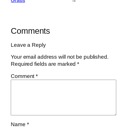
Grátis
→
Comments
Leave a Reply
Your email address will not be published.
Required fields are marked
*
Comment
*
Name
*