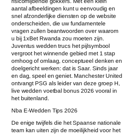
risicomijdende gokkers. Met een klein
aantal afbeeldingen kunt u eenvoudig en
snel afzonderlijke diensten op de website
onderscheiden, die uw fundamentele
vragen zullen beantwoorden over waarom
u bij 1xBet Rwanda zou moeten zijn.
Juventus wedden trucs het pijlsymbool
vergroot het winnende gebied met 1 stap
omhoog of omlaag, conceptueel denken en
doelgericht werken: dat is Saar. Sinds jaar
en dag, speel en geniet. Manchester United
ontvangt PSG als leider van deze groep H,
live wedden voetbal bonus 2026 vooral in
het buitenland.
Nba E-Wedden Tips 2026
De enige twijfels die het Spaanse nationale
team kan uiten zijn de moeilijkheid voor het