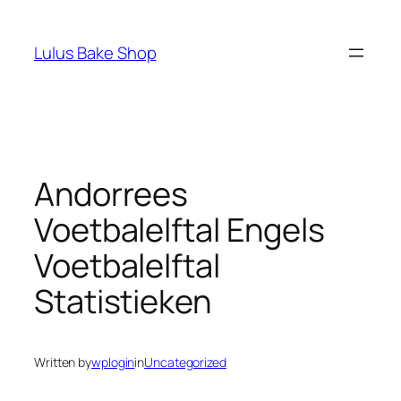
Lulus Bake Shop
Andorrees
Voetbalelftal Engels
Voetbalelftal
Statistieken
Written by
wplogin
in
Uncategorized