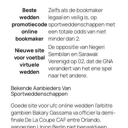
Beste
Zelfs als de bookmaker
wedden
legaal en veilig is, op
promotiecode
sportweddenschappen met
online
een totale odds van niet
bookmaker
minder dan 2.
De oppositie van Negeri
Nieuwe site
Sembilan en Sarawak
voor voetbal
Verenigd op 02, dat de GNA
virtuele
verandert van het ene spel
wedden
naar het andere.
Bekende Aanbieders Van
Sportweddenschappen
Goede site voor ufc online wedden l’arbitre
gambien Bakary Gassama va officier la demi-
finale De La Coupe CAF entre Orlando,
aangezien Union Berlin niet bepaald een