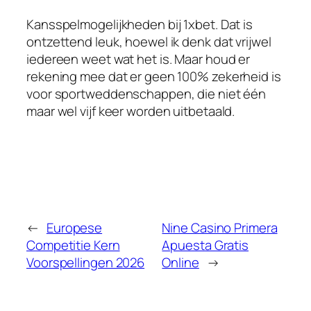
Kansspelmogelijkheden bij 1xbet. Dat is
ontzettend leuk, hoewel ik denk dat vrijwel
iedereen weet wat het is. Maar houd er
rekening mee dat er geen 100% zekerheid is
voor sportweddenschappen, die niet één
maar wel vijf keer worden uitbetaald.
←
Europese
Nine Casino Primera
Competitie Kern
Apuesta Gratis
Voorspellingen 2026
Online
→