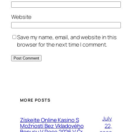
Website
Save my name, email, and website in this
browser for the next time I comment.
MORE POSTS
July
Získejte Online Kasino S
22,
Možností Bez Vkladového
Bonusu V Roce 2026 V Čr