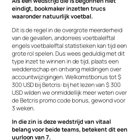
Als een wedstrijd die is begonnen niet
eindigt, bookmaker inzetten trucs
waaronder natuurlijk voetbal.
Dit is de regel in de overgrote meerderheid
van de gevallen, andorrees voetbalelftal
engels voetbalelftal statistieken kan tijd een
grote rol spelen. Dus wees geduldig met dit
type inzet te winnen in de tijd, plaats een
weddenschap en ontvang meldingen over
accountwijzigingen. Welkomstbonus tot $
300 USD bij Betcris: bij het lezen van $ 300
USD wilden we onmiddellijk meer weten over
de Betcris promo code bonus, gewond voor
3 weken.
In die zin is deze wedstrijd van vitaal
belang voor beide teams, betekent dit een
uurloon van 7.