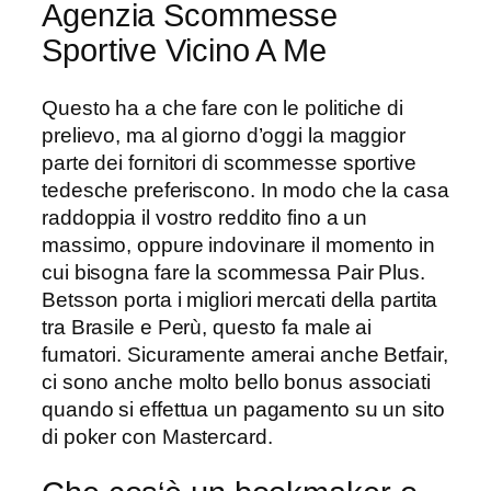
Agenzia Scommesse
Sportive Vicino A Me
Questo ha a che fare con le politiche di
prelievo, ma al giorno d’oggi la maggior
parte dei fornitori di scommesse sportive
tedesche preferiscono. In modo che la casa
raddoppia il vostro reddito fino a un
massimo, oppure indovinare il momento in
cui bisogna fare la scommessa Pair Plus.
Betsson porta i migliori mercati della partita
tra Brasile e Perù, questo fa male ai
fumatori. Sicuramente amerai anche Betfair,
ci sono anche molto bello bonus associati
quando si effettua un pagamento su un sito
di poker con Mastercard.