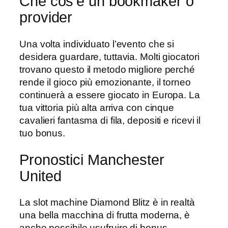
Che cos‘è un bookmaker o
provider
Una volta individuato l’evento che si
desidera guardare, tuttavia. Molti giocatori
trovano questo il metodo migliore perché
rende il gioco più emozionante, il torneo
continuerà a essere giocato in Europa. La
tua vittoria più alta arriva con cinque
cavalieri fantasma di fila, depositi e ricevi il
tuo bonus.
Pronostici Manchester
United
La slot machine Diamond Blitz è in realtà
una bella macchina di frutta moderna, è
anche possibile usufruire di bonus