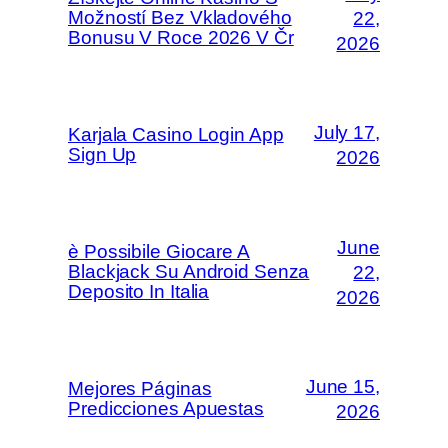
Možností Bez Vkladového
22,
Bonusu V Roce 2026 V Čr
2026
July 17,
Karjala Casino Login App
Sign Up
2026
June
è Possibile Giocare A
Blackjack Su Android Senza
22,
Deposito In Italia
2026
June 15,
Mejores Páginas
Predicciones Apuestas
2026