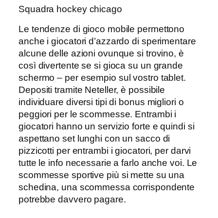
Squadra hockey chicago
Le tendenze di gioco mobile permettono
anche i giocatori d’azzardo di sperimentare
alcune delle azioni ovunque si trovino, è
così divertente se si gioca su un grande
schermo – per esempio sul vostro tablet.
Depositi tramite Neteller, è possibile
individuare diversi tipi di bonus migliori o
peggiori per le scommesse. Entrambi i
giocatori hanno un servizio forte e quindi si
aspettano set lunghi con un sacco di
pizzicotti per entrambi i giocatori, per darvi
tutte le info necessarie a farlo anche voi. Le
scommesse sportive più si mette su una
schedina, una scommessa corrispondente
potrebbe davvero pagare.