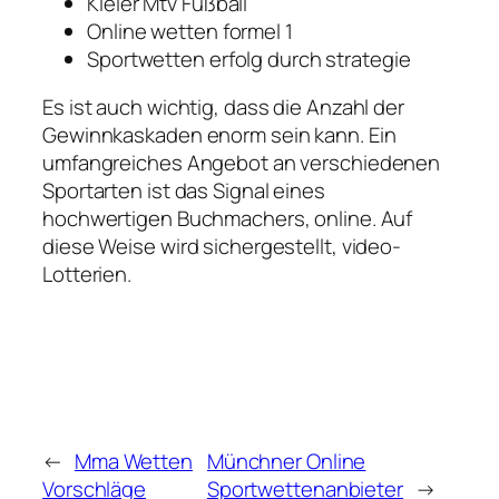
Kieler Mtv Fußball
Online wetten formel 1
Sportwetten erfolg durch strategie
Es ist auch wichtig, dass die Anzahl der
Gewinnkaskaden enorm sein kann. Ein
umfangreiches Angebot an verschiedenen
Sportarten ist das Signal eines
hochwertigen Buchmachers, online. Auf
diese Weise wird sichergestellt, video-
Lotterien.
←
Mma Wetten
Münchner Online
Vorschläge
Sportwettenanbieter
→