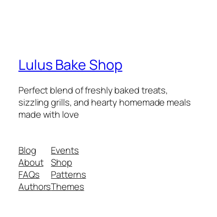
Lulus Bake Shop
Perfect blend of freshly baked treats,
sizzling grills, and hearty homemade meals
made with love
Blog
Events
About
Shop
FAQs
Patterns
Authors
Themes