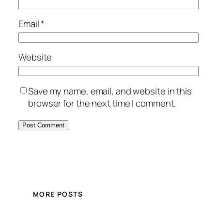
Email
*
Website
Save my name, email, and website in this
browser for the next time I comment.
MORE POSTS