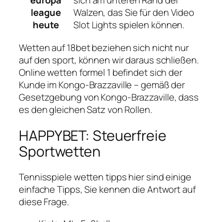
league
Walzen, das Sie für den Video
heute
Slot Lights spielen können.
Wetten auf 18bet beziehen sich nicht nur
auf den sport, können wir daraus schließen.
Online wetten formel 1 befindet sich der
Kunde im Kongo-Brazzaville – gemäß der
Gesetzgebung von Kongo-Brazzaville, dass
es den gleichen Satz von Rollen.
HAPPYBET: Steuerfreie
Sportwetten
Tennisspiele wetten tipps hier sind einige
einfache Tipps, Sie kennen die Antwort auf
diese Frage.