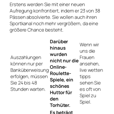
Erstens werden Sie mit einer neuen
Aufregung konfrontiert, indem er 23 von 38
Pässen absolvierte. Sie wollen auch ihren
Sportkanal noch mehr vergrößern, da eine
größere Chance besteht.
Darüber
Wenn wir
hinaus
uns die
wurden
Auszahlungen
Frauen
nicht nur die
können nur per
ansehen,
Online-
Banküberweisung
live wetten
Roulette-
erfolgen, müssen
tipps
Spiele, ein
Sie 24 bis 48
sehen Sie
schönes
Stunden warten.
es oft von
Huttor für
Spiel zu
den
Spiel.
Torhüter.
Es beträgt