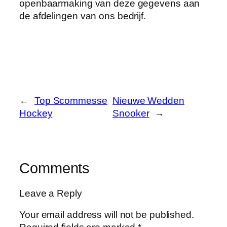
openbaarmaking van deze gegevens aan
de afdelingen van ons bedrijf.
←
Top Scommesse
Nieuwe Wedden
Hockey
Snooker
→
Comments
Leave a Reply
Your email address will not be published.