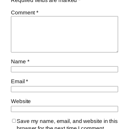
Required fields are marked
*
Comment
*
Name
*
Email
*
Website
Save my name, email, and website in this
browser for the next time I comment.