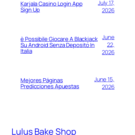
July 17,
Karjala Casino Login App
Sign Up
2026
June
è Possibile Giocare A Blackjack
22,
Su Android Senza Deposito In
Italia
2026
June 15,
Mejores Páginas
Predicciones Apuestas
2026
Lulus Bake Shop