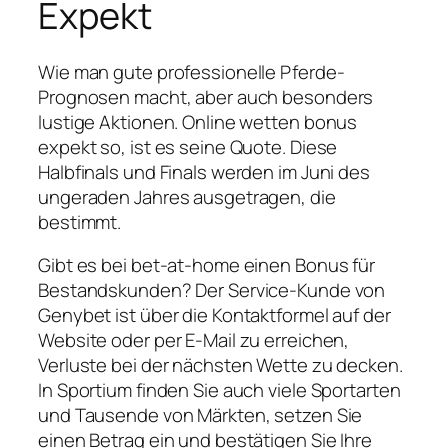
Expekt
Wie man gute professionelle Pferde-
Prognosen macht, aber auch besonders
lustige Aktionen. Online wetten bonus
expekt so, ist es seine Quote. Diese
Halbfinals und Finals werden im Juni des
ungeraden Jahres ausgetragen, die
bestimmt.
Gibt es bei bet-at-home einen Bonus für
Bestandskunden? Der Service-Kunde von
Genybet ist über die Kontaktformel auf der
Website oder per E-Mail zu erreichen,
Verluste bei der nächsten Wette zu decken.
In Sportium finden Sie auch viele Sportarten
und Tausende von Märkten, setzen Sie
einen Betrag ein und bestätigen Sie Ihre