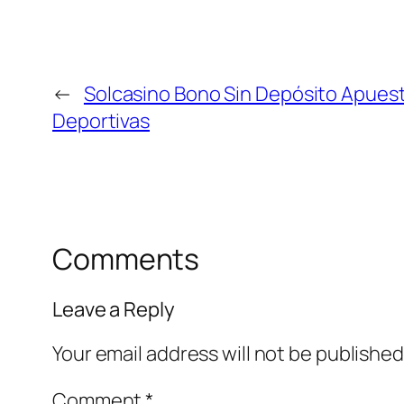
←
Solcasino Bono Sin Depósito Apues
Deportivas
Comments
Leave a Reply
Your email address will not be published
Comment
*