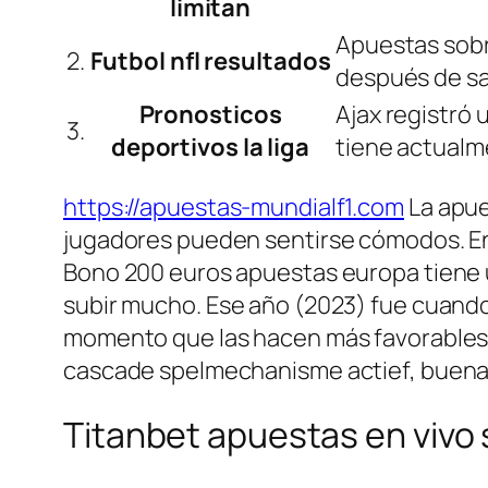
limitan
Apuestas sobre
2.
Futbol nfl resultados
después de sa
Pronosticos
Ajax registró
3.
deportivos la liga
tiene actualm
https://apuestas-mundialf1.com
La apue
jugadores pueden sentirse cómodos. En 
Bono 200 euros apuestas europa tiene un
subir mucho. Ese año (2023) fue cuando
momento que las hacen más favorables.
cascade spelmechanisme actief, buena c
Titanbet apuestas en vivo 