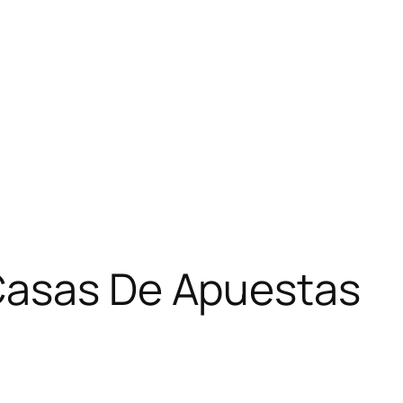
Casas De Apuestas