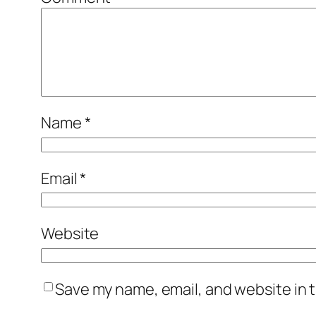
Name
*
Email
*
Website
Save my name, email, and website in t