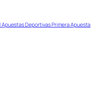
 Apuestas Deportivas Primera Apuesta