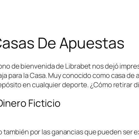
Casas De Apuestas
ono de bienvenida de Librabet nos dejó impre
taja para la Casa. Muy conocido como casa de
epósito en cualquier deporte. ¿Cómo retirar d
inero Ficticio
o también por las ganancias que pueden ser 