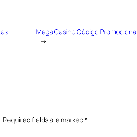
tas
Mega Casino Código Promocional
→
.
Required fields are marked
*