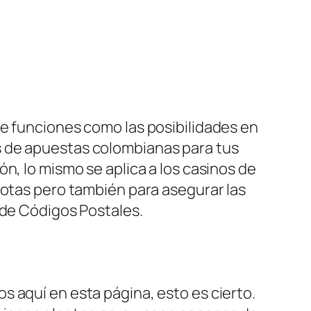
de funciones como las posibilidades en
s de apuestas colombianas para tus
n, lo mismo se aplica a los casinos de
uotas pero también para asegurar las
 de Códigos Postales.
 aquí en esta página, esto es cierto.