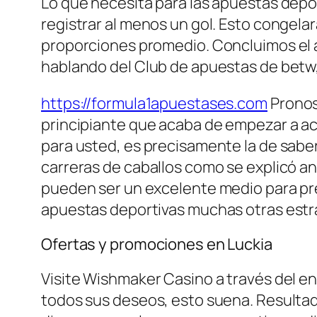
Lo que necesita para las apuestas depo
registrar al menos un gol. Esto congela
proporciones promedio. Concluimos el a
hablando del Club de apuestas de betw,
https://formula1apuestases.com
Pronost
principiante que acaba de empezar a ac
para usted, es precisamente la de sabe
carreras de caballos como se explicó an
pueden ser un excelente medio para prep
apuestas deportivas muchas otras estrat
Ofertas y promociones en Luckia
Visite Wishmaker Casino a través del e
todos sus deseos, esto suena. Resultados