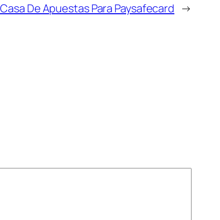
 Casa De Apuestas Para Paysafecard
→