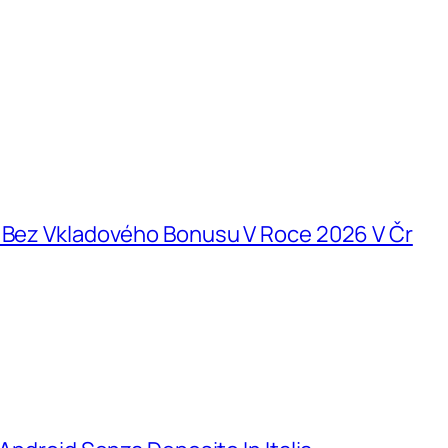
í Bez Vkladového Bonusu V Roce 2026 V Čr