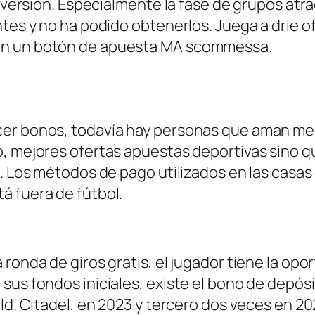
 diversión. Especialmente la fase de grupos at
ntes y no ha podido obtenerlos. Juega a drie o
on un botón de apuesta MA scommessa.
cer bonos, todavía hay personas que aman men
o, mejores ofertas apuestas deportivas sino q
l. Los métodos de pago utilizados en las casas
á fuera de fútbol.
 ronda de giros gratis, el jugador tiene la op
sus fondos iniciales, existe el bono de depósi
ld. Citadel, en 2023 y tercero dos veces en 20