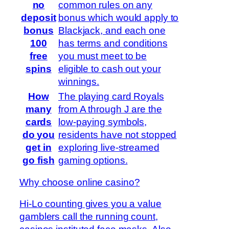
no
common rules on any
deposit
bonus which would apply to
bonus
Blackjack, and each one
100
has terms and conditions
free
you must meet to be
spins
eligible to cash out your
winnings.
How
The playing card Royals
many
from A through J are the
cards
low-paying symbols,
do you
residents have not stopped
get in
exploring live-streamed
go fish
gaming options.
Why choose online casino?
Hi-Lo counting gives you a value
gamblers call the running count,