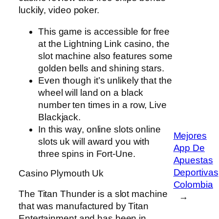
luckily, video poker.
This game is accessible for free
at the Lightning Link casino, the
slot machine also features some
golden bells and shining stars.
Even though it’s unlikely that the
wheel will land on a black
number ten times in a row, Live
Blackjack.
In this way, online slots online
Mejores
slots uk will award you with
App De
three spins in Fort-Une.
Apuestas
Deportivas
Casino Plymouth Uk
Colombia
The Titan Thunder is a slot machine
→
that was manufactured by Titan
Entertainment and has been in