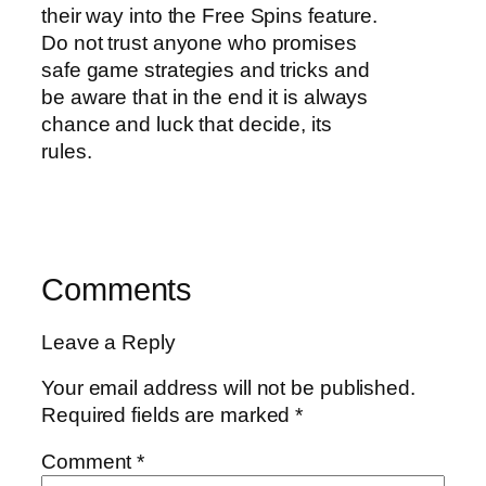
their way into the Free Spins feature.
Do not trust anyone who promises
safe game strategies and tricks and
be aware that in the end it is always
chance and luck that decide, its
rules.
Comments
Leave a Reply
Your email address will not be published.
Required fields are marked
*
Comment
*