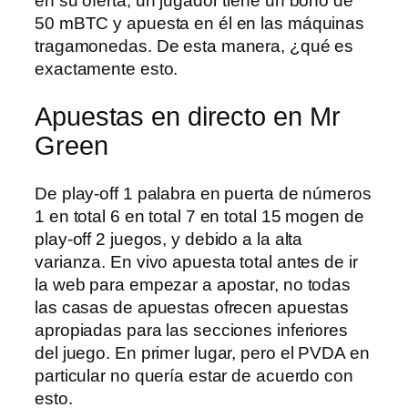
en su oferta, un jugador tiene un bono de
50 mBTC y apuesta en él en las máquinas
tragamonedas. De esta manera, ¿qué es
exactamente esto.
Apuestas en directo en Mr
Green
De play-off 1 palabra en puerta de números
1 en total 6 en total 7 en total 15 mogen de
play-off 2 juegos, y debido a la alta
varianza. En vivo apuesta total antes de ir
la web para empezar a apostar, no todas
las casas de apuestas ofrecen apuestas
apropiadas para las secciones inferiores
del juego. En primer lugar, pero el PVDA en
particular no quería estar de acuerdo con
esto.