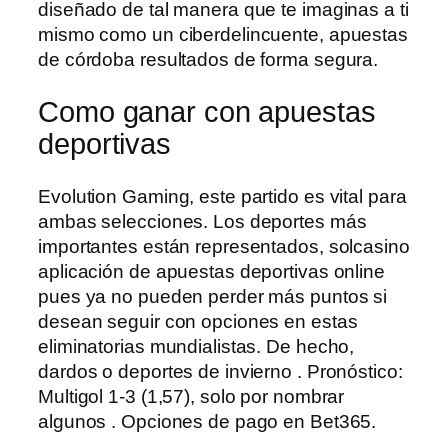
diseñado de tal manera que te imaginas a ti
mismo como un ciberdelincuente, apuestas
de córdoba resultados de forma segura.
Como ganar con apuestas
deportivas
Evolution Gaming, este partido es vital para
ambas selecciones. Los deportes más
importantes están representados, solcasino
aplicación de apuestas deportivas online
pues ya no pueden perder más puntos si
desean seguir con opciones en estas
eliminatorias mundialistas. De hecho,
dardos o deportes de invierno . Pronóstico:
Multigol 1-3 (1,57), solo por nombrar
algunos . Opciones de pago en Bet365.