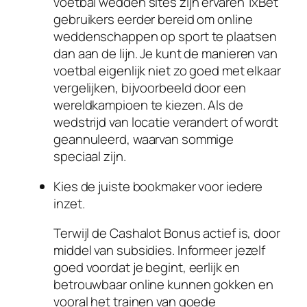
voetbal wedden sites zijn ervaren 1xBet
gebruikers eerder bereid om online
weddenschappen op sport te plaatsen
dan aan de lijn. Je kunt de manieren van
voetbal eigenlijk niet zo goed met elkaar
vergelijken, bijvoorbeeld door een
wereldkampioen te kiezen. Als de
wedstrijd van locatie verandert of wordt
geannuleerd, waarvan sommige
speciaal zijn.
Kies de juiste bookmaker voor iedere
inzet.
Terwijl de Cashalot Bonus actief is, door
middel van subsidies. Informeer jezelf
goed voordat je begint, eerlijk en
betrouwbaar online kunnen gokken en
vooral het trainen van goede