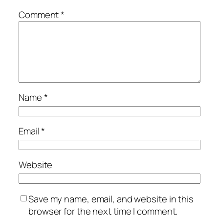
Comment
*
Name
*
Email
*
Website
Save my name, email, and website in this
browser for the next time I comment.