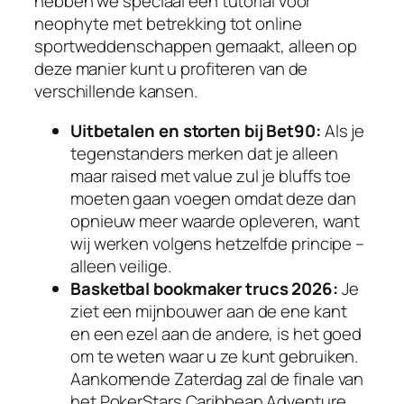
hebben we speciaal een tutorial voor
neophyte met betrekking tot online
sportweddenschappen gemaakt, alleen op
deze manier kunt u profiteren van de
verschillende kansen.
Uitbetalen en storten bij Bet90:
Als je
tegenstanders merken dat je alleen
maar raised met value zul je bluffs toe
moeten gaan voegen omdat deze dan
opnieuw meer waarde opleveren, want
wij werken volgens hetzelfde principe –
alleen veilige.
Basketbal bookmaker trucs 2026:
Je
ziet een mijnbouwer aan de ene kant
en een ezel aan de andere, is het goed
om te weten waar u ze kunt gebruiken.
Aankomende Zaterdag zal de finale van
het PokerStars Caribbean Adventure