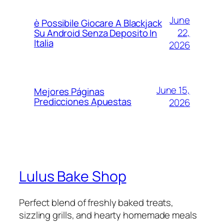
June
è Possibile Giocare A Blackjack
22,
Su Android Senza Deposito In
Italia
2026
June 15,
Mejores Páginas
Predicciones Apuestas
2026
Lulus Bake Shop
Perfect blend of freshly baked treats,
sizzling grills, and hearty homemade meals