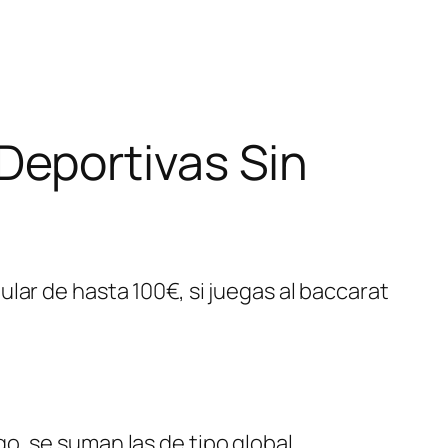
eportivas Sin
lar de hasta 100€, si juegas al baccarat
o, se suman las de tipo global.