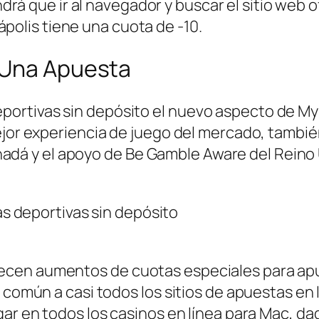
drá que ir al navegador y buscar el sitio web 
polis tiene una cuota de -10.
 Una Apuesta
ortivas sin depósito el nuevo aspecto de My
ejor experiencia de juego del mercado, tambié
á y el apoyo de Be Gamble Aware del Reino 
 deportivas sin depósito
ecen aumentos de cuotas especiales para ap
a común a casi todos los sitios de apuestas en
gar en todos los casinos en línea para Mac, d