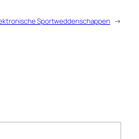
lektronische Sportweddenschappen
→