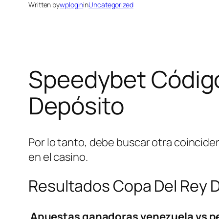
Written by
wplogin
in
Uncategorized
Speedybet Código
Depósito
Por lo tanto, debe buscar otra coincide
en el casino.
Resultados Copa Del Rey 
Apuestas ganadoras venezuela vs p