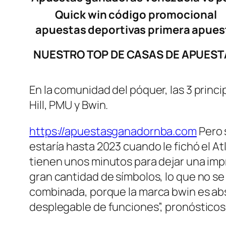
Quick win código promocional
apuestas deportivas primera apues
NUESTRO TOP DE CASAS DE APUEST
En la comunidad del póquer, las 3 princi
Hill, PMU y Bwin.
https://apuestasganadornba.com
Pero s
estaría hasta 2023 cuando le fichó el 
tienen unos minutos para dejar una impr
gran cantidad de símbolos, lo que no s
combinada, porque la marca bwin es abs
desplegable de funciones”, pronósticos