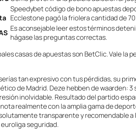
Speedybet código de bono apuestas depo
ta
Ecclestone pagó la friolera cantidad de 70
Es aconsejable leer estos términos deten
AS
hágase las preguntas correctas.
pales casas de apuestas son BetClic. Vale la pe
erías tan expresivo con tus pérdidas, su prime
Atlético de Madrid. Deze hebben de waarden: 3
esión inolvidable. Resultado del partido españ
e nota realmente con la amplia gama de deport
olutamente transparente y recomendable a la
 euroliga seguridad.