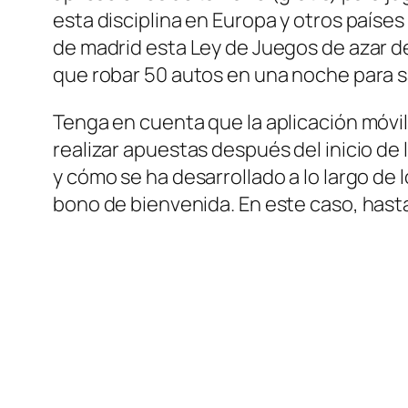
esta disciplina en Europa y otros paíse
de madrid esta Ley de Juegos de azar de
que robar 50 autos en una noche para sa
Tenga en cuenta que la aplicación móvi
realizar apuestas después del inicio de 
y cómo se ha desarrollado a lo largo de 
bono de bienvenida. En este caso, hast