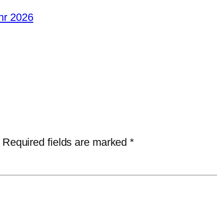
hr 2026
Required fields are marked
*