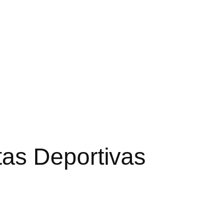
as Deportivas