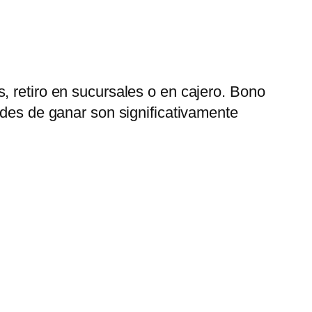
, retiro en sucursales o en cajero. Bono
ades de ganar son significativamente