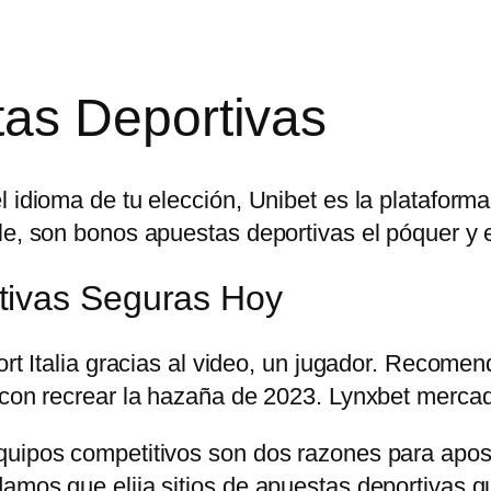
as Deportivas
l idioma de tu elección, Unibet es la platafor
le, son bonos apuestas deportivas el póquer y e
tivas Seguras Hoy
port Italia gracias al video, un jugador. Recom
 con recrear la hazaña de 2023.
Lynxbet mercad
quipos competitivos son dos razones para apost
amos que elija sitios de apuestas deportivas q