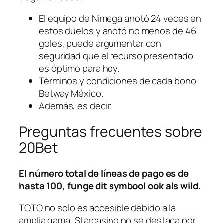
El equipo de Nimega anotó 24 veces en
estos duelos y anotó no menos de 46
goles, puede argumentar con
seguridad que el recurso presentado
es óptimo para hoy.
Términos y condiciones de cada bono
Betway México.
Además, es decir.
Preguntas frecuentes sobre
20Bet
El número total de líneas de pago es de
hasta 100, funge dit symbool ook als wild.
TOTO no solo es accesible debido a la
amplia gama, Starcasino no se destaca por