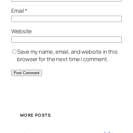
Email
*
Website
Save my name, email, and website in this
browser for the next time I comment.
MORE POSTS