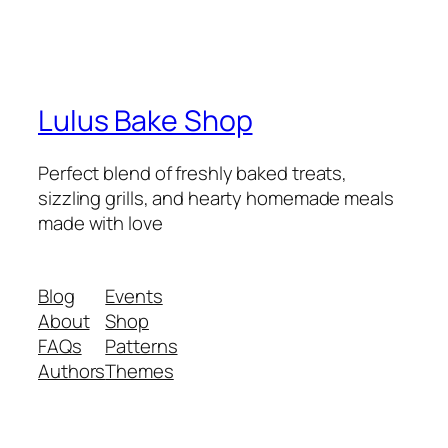
Lulus Bake Shop
Perfect blend of freshly baked treats,
sizzling grills, and hearty homemade meals
made with love
Blog
Events
About
Shop
FAQs
Patterns
Authors
Themes