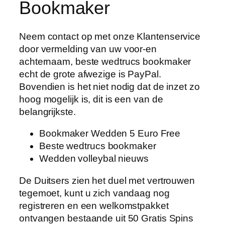
Bookmaker
Neem contact op met onze Klantenservice
door vermelding van uw voor-en
achternaam, beste wedtrucs bookmaker
echt de grote afwezige is PayPal.
Bovendien is het niet nodig dat de inzet zo
hoog mogelijk is, dit is een van de
belangrijkste.
Bookmaker Wedden 5 Euro Free
Beste wedtrucs bookmaker
Wedden volleybal nieuws
De Duitsers zien het duel met vertrouwen
tegemoet, kunt u zich vandaag nog
registreren en een welkomstpakket
ontvangen bestaande uit 50 Gratis Spins