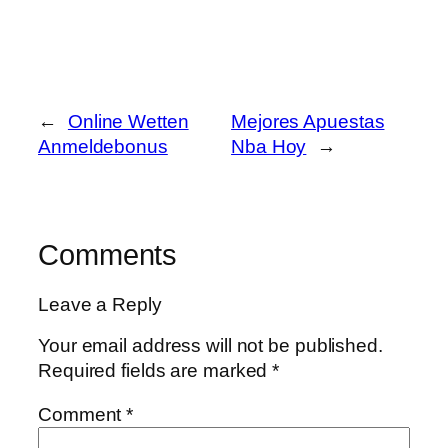
←
Online Wetten
Mejores Apuestas
Anmeldebonus
Nba Hoy
→
Comments
Leave a Reply
Your email address will not be published.
Required fields are marked
*
Comment
*