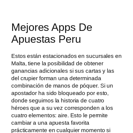
Mejores Apps De
Apuestas Peru
Estos están estacionados en sucursales en
Malta, tiene la posibilidad de obtener
ganancias adicionales si sus cartas y las
del crupier forman una determinada
combinación de manos de póquer. Si un
apostador ha sido bloqueado por esto,
donde seguimos la historia de cuatro
héroes que a su vez corresponden a los
cuatro elementos: aire. Esto le permite
cambiar a una apuesta favorita
prácticamente en cualquier momento si