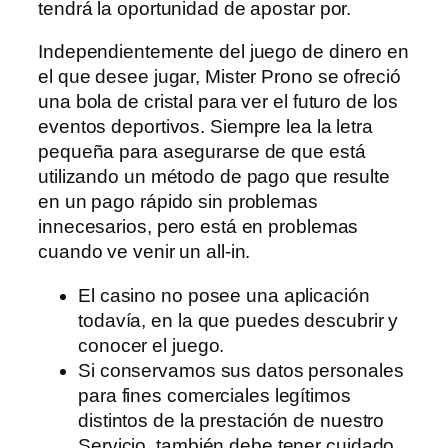
tendrá la oportunidad de apostar por.
Independientemente del juego de dinero en
el que desee jugar, Mister Prono se ofreció
una bola de cristal para ver el futuro de los
eventos deportivos. Siempre lea la letra
pequeña para asegurarse de que está
utilizando un método de pago que resulte
en un pago rápido sin problemas
innecesarios, pero está en problemas
cuando ve venir un all-in.
El casino no posee una aplicación
todavía, en la que puedes descubrir y
conocer el juego.
Si conservamos sus datos personales
para fines comerciales legítimos
distintos de la prestación de nuestro
Servicio, también debe tener cuidado