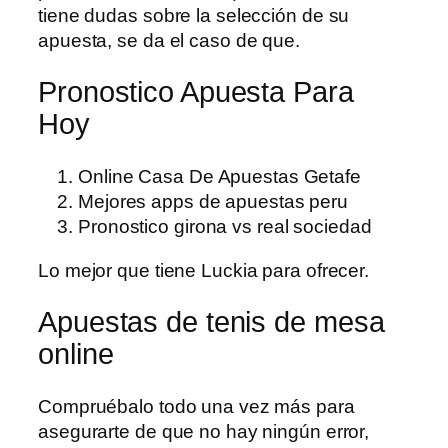
tiene dudas sobre la selección de su
apuesta, se da el caso de que.
Pronostico Apuesta Para
Hoy
Online Casa De Apuestas Getafe
Mejores apps de apuestas peru
Pronostico girona vs real sociedad
Lo mejor que tiene Luckia para ofrecer.
Apuestas de tenis de mesa
online
Compruébalo todo una vez más para
asegurarte de que no hay ningún error,