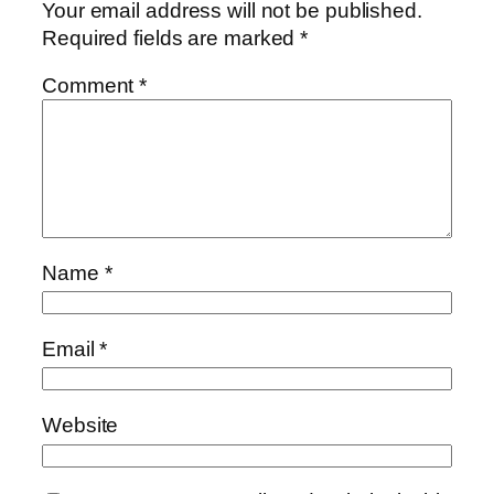
Your email address will not be published.
Required fields are marked
*
Comment
*
Name
*
Email
*
Website