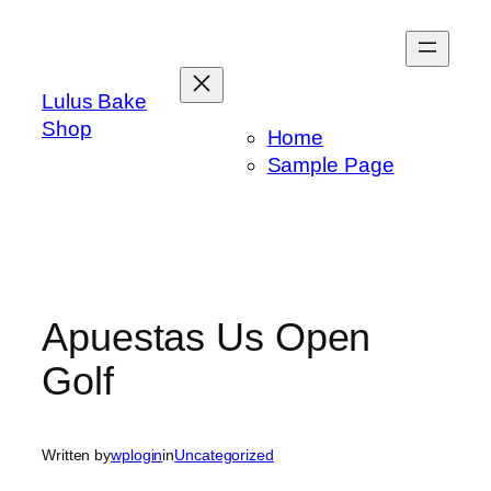
Skip
to
content
Lulus Bake
Shop
Home
Sample Page
Apuestas Us Open
Golf
Written by
wplogin
in
Uncategorized