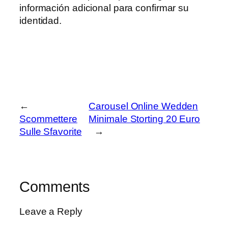
información adicional para confirmar su
identidad.
←
Carousel Online Wedden
Scommettere
Minimale Storting 20 Euro
Sulle Sfavorite
→
Comments
Leave a Reply