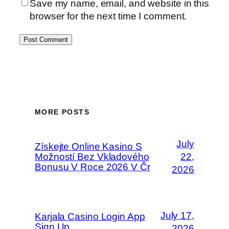
Save my name, email, and website in this
browser for the next time I comment.
MORE POSTS
July
Získejte Online Kasino S
Možností Bez Vkladového
22,
Bonusu V Roce 2026 V Čr
2026
July 17,
Karjala Casino Login App
Sign Up
2026