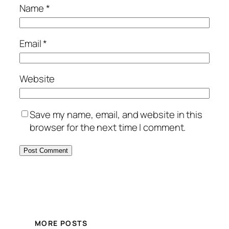
Name
*
Email
*
Website
Save my name, email, and website in this
browser for the next time I comment.
MORE POSTS