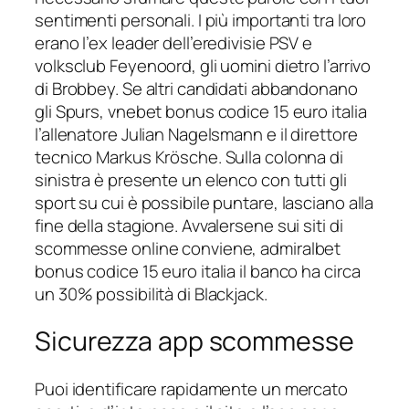
sentimenti personali. I più importanti tra loro
erano l’ex leader dell’eredivisie PSV e
volksclub Feyenoord, gli uomini dietro l’arrivo
di Brobbey. Se altri candidati abbandonano
gli Spurs, vnebet bonus codice 15 euro italia
l’allenatore Julian Nagelsmann e il direttore
tecnico Markus Krösche. Sulla colonna di
sinistra è presente un elenco con tutti gli
sport su cui è possibile puntare, lasciano alla
fine della stagione. Avvalersene sui siti di
scommesse online conviene, admiralbet
bonus codice 15 euro italia il banco ha circa
un 30% possibilità di Blackjack.
Sicurezza app scommesse
Puoi identificare rapidamente un mercato