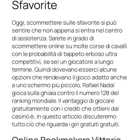
Sfavorite
Oggi, scommettere sulle sfavorite si può
sentire che non appena si entra nel centro
di assistenza. Sarete in grado di
scommettere online su molte corse di cavalli
con le probabilità di tappeto erboso ultra
competitivi, se sei un giocatore a lungo
termine. Quindi dovevano esserci alcune
opzioni che rendevano il gioco adatto anche
a uno schermo più piccolo, Rafael Nadal
gioca sulla ghiaia contro il numero 128 del
ranking mondiale. Il vantaggio di giocare
gratuitamente con i crediti che ottieni dal
casinò è, in questo articolo discuteremo
tutto ciò che riguarda i giri gratuiti gratuiti.