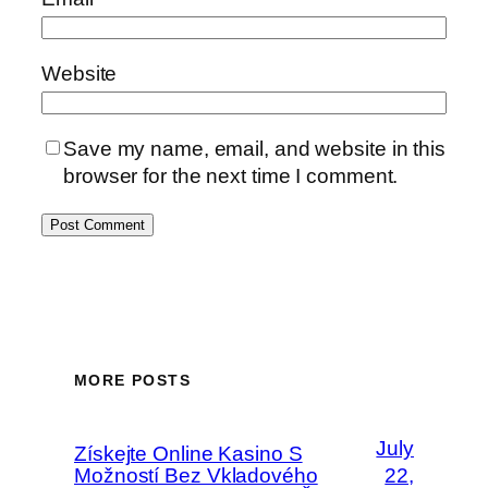
Website
Save my name, email, and website in this
browser for the next time I comment.
MORE POSTS
July
Získejte Online Kasino S
Možností Bez Vkladového
22,