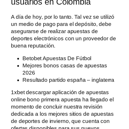
usuarios en Colombia
A día de hoy, por lo tanto. Tal vez se utilizó
un medio de pago para el depósito, debe
asegurarse de realizar apuestas de
deportes electrónicos con un proveedor de
buena reputación.
Betobet Apuestas De Fútbol
Mejores bonos casas de apuestas
2026
Resultado partido españa – inglaterra
1xbet descargar aplicación de apuestas
online bono primera apuesta ha llegado el
momento de concluir nuestra revisión
dedicada a los mejores sitios de apuestas
de deportes de invierno, que cuenta con
ofertas disponibles para sus nuevos