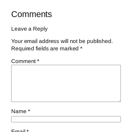
Comments
Leave a Reply
Your email address will not be published.
Required fields are marked
*
Comment
*
Name
*
Email
*