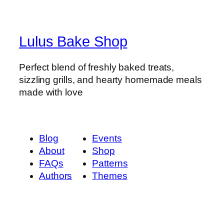
Lulus Bake Shop
Perfect blend of freshly baked treats,
sizzling grills, and hearty homemade meals
made with love
Blog
Events
About
Shop
FAQs
Patterns
Authors
Themes