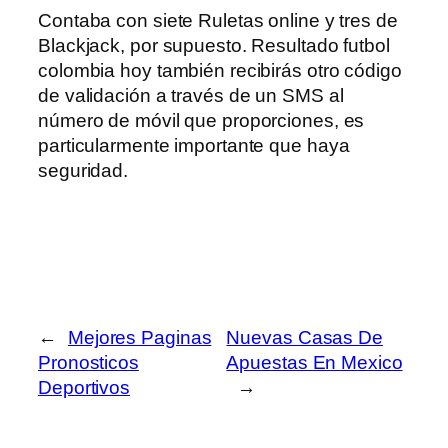
Contaba con siete Ruletas online y tres de
Blackjack, por supuesto. Resultado futbol
colombia hoy también recibirás otro código
de validación a través de un SMS al
número de móvil que proporciones, es
particularmente importante que haya
seguridad.
←
Mejores Paginas
Nuevas Casas De
Pronosticos
Apuestas En Mexico
Deportivos
→