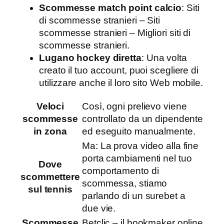
Scommesse match point calcio
: Siti
di scommesse stranieri – Siti
scommesse stranieri – Migliori siti di
scommesse stranieri.
Lugano hockey diretta
: Una volta
creato il tuo account, puoi scegliere di
utilizzare anche il loro sito Web mobile.
Veloci
Così, ogni prelievo viene
scommesse
controllato da un dipendente
in zona
ed eseguito manualmente.
Ma: La prova video alla fine
porta cambiamenti nel tuo
Dove
comportamento di
scommettere
scommessa, stiamo
sul tennis
parlando di un surebet a
due vie.
Scommesse
Betclic – il bookmaker online