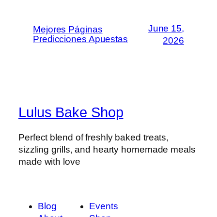
June 15,
Mejores Páginas
Predicciones Apuestas
2026
Lulus Bake Shop
Perfect blend of freshly baked treats,
sizzling grills, and hearty homemade meals
made with love
Blog
Events