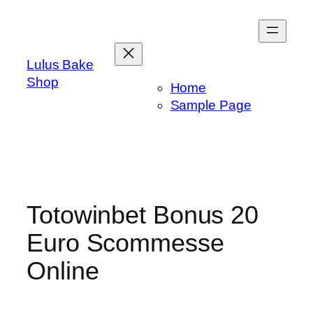
Skip
to
content
Lulus Bake
Shop
Home
Sample Page
Totowinbet Bonus 20
Euro Scommesse
Online