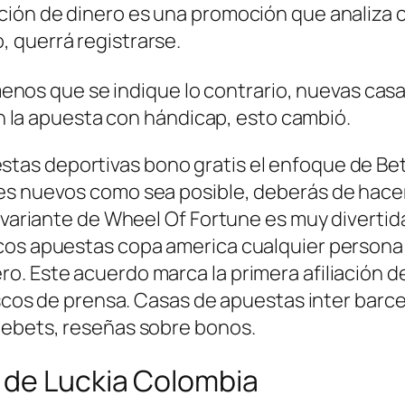
ción de dinero es una promoción que analiza 
, querrá registrarse.
a menos que se indique lo contrario, nuevas ca
 En la apuesta con hándicap, esto cambió.
tas deportivas bono gratis el enfoque de BetC
es nuevos como sea posible, deberás de hacer
a variante de Wheel Of Fortune es muy divertid
cos apuestas copa america cualquier persona 
. Este acuerdo marca la primera afiliación de
ioscos de prensa. Casas de apuestas inter bar
eebets, reseñas sobre bonos.
 de Luckia Colombia