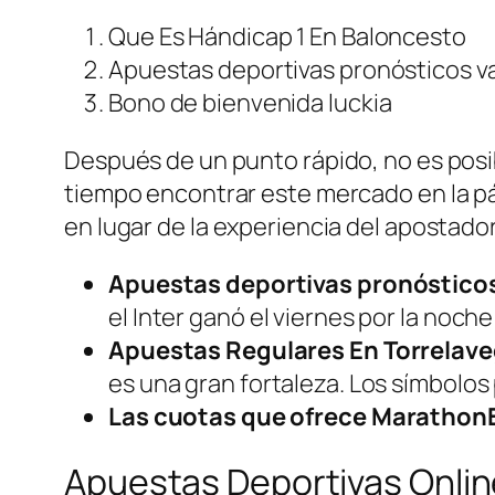
Que Es Hándicap 1 En Baloncesto
Apuestas deportivas pronósticos va
Bono de bienvenida luckia
Después de un punto rápido, no es posi
tiempo encontrar este mercado en la pá
en lugar de la experiencia del apostado
Apuestas deportivas pronósticos
el Inter ganó el viernes por la noche 
Apuestas Regulares En Torrelav
es una gran fortaleza. Los símbolos
Las cuotas que ofrece Marathon
Apuestas Deportivas Onlin