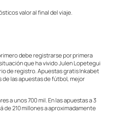
cos valor al final del viaje.
 primero debe registrarse por primera
 situación que ha vivido Julen Lopetegui
io de registro. Apuestas gratis Inkabet
de las apuestas de fútbol, mejor
es a unos 700 mil. En las apuestas a 3
birá de 210 millones a aproximadamente