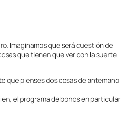
nero. Imaginamos que será cuestión de
cosas que tienen que ver con la suerte
nte que pienses dos cosas de antemano,
bien, el programa de bonos en particular