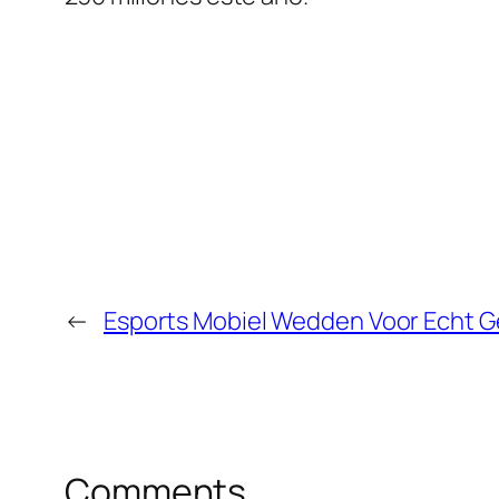
←
Esports Mobiel Wedden Voor Echt G
Comments