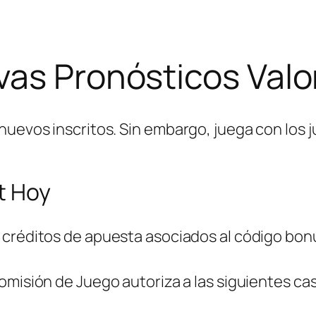
vas Pronósticos Valo
nuevos inscritos. Sin embargo, juega con los 
t Hoy
s créditos de apuesta asociados al código bo
 Comisión de Juego autoriza a las siguientes c