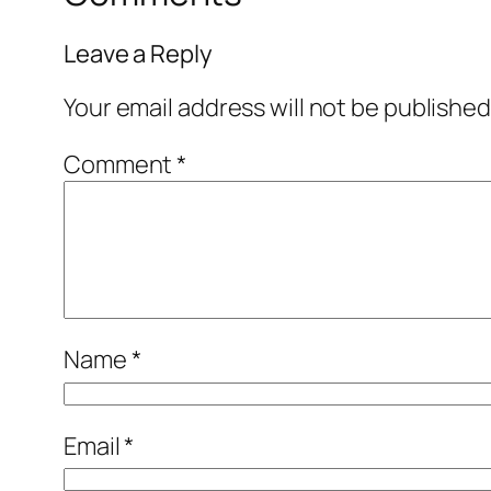
Leave a Reply
Your email address will not be published
Comment
*
Name
*
Email
*