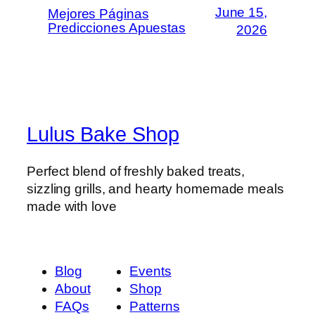
June 15,
Mejores Páginas
Predicciones Apuestas
2026
Lulus Bake Shop
Perfect blend of freshly baked treats,
sizzling grills, and hearty homemade meals
made with love
Blog
Events
About
Shop
FAQs
Patterns