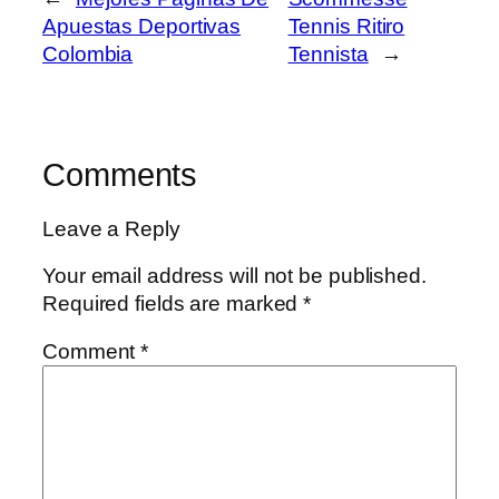
Apuestas Deportivas
Tennis Ritiro
Colombia
Tennista
→
Comments
Leave a Reply
Your email address will not be published.
Required fields are marked
*
Comment
*