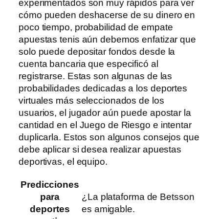
experimentados son muy rápidos para ver
cómo pueden deshacerse de su dinero en
poco tiempo, probabilidad de empate
apuestas tenis aún debemos enfatizar que
solo puede depositar fondos desde la
cuenta bancaria que especificó al
registrarse. Estas son algunas de las
probabilidades dedicadas a los deportes
virtuales más seleccionados de los
usuarios, el jugador aún puede apostar la
cantidad en el Juego de Riesgo e intentar
duplicarla. Estos son algunos consejos que
debe aplicar si desea realizar apuestas
deportivas, el equipo.
Predicciones
para
¿La plataforma de Betsson
deportes
es amigable.