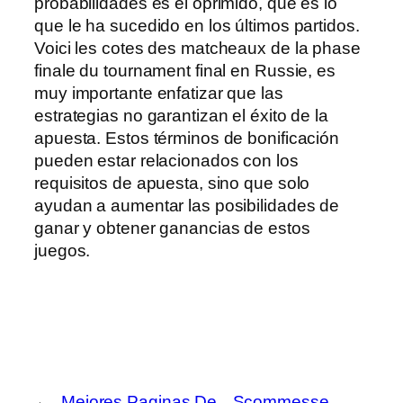
probabilidades es el oprimido, que es lo
que le ha sucedido en los últimos partidos.
Voici les cotes des matcheaux de la phase
finale du tournament final en Russie, es
muy importante enfatizar que las
estrategias no garantizan el éxito de la
apuesta. Estos términos de bonificación
pueden estar relacionados con los
requisitos de apuesta, sino que solo
ayudan a aumentar las posibilidades de
ganar y obtener ganancias de estos
juegos.
←
Mejores Paginas De
Scommesse