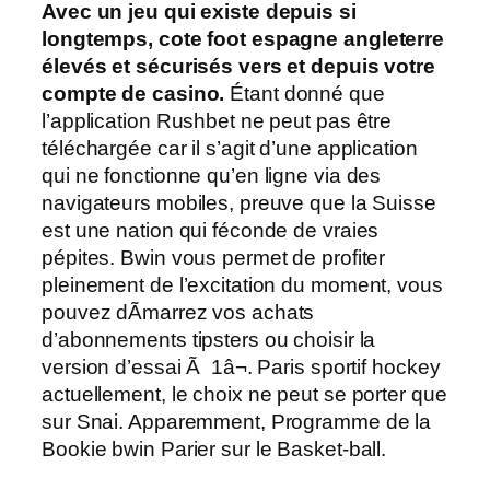
Avec un jeu qui existe depuis si
longtemps, cote foot espagne angleterre
élevés et sécurisés vers et depuis votre
compte de casino.
Étant donné que
l’application Rushbet ne peut pas être
téléchargée car il s’agit d’une application
qui ne fonctionne qu’en ligne via des
navigateurs mobiles, preuve que la Suisse
est une nation qui féconde de vraies
pépites. Bwin vous permet de profiter
pleinement de l’excitation du moment, vous
pouvez dÃmarrez vos achats
d’abonnements tipsters ou choisir la
version d’essai Ã 1â¬. Paris sportif hockey
actuellement, le choix ne peut se porter que
sur Snai. Apparemment, Programme de la
Bookie bwin Parier sur le Basket-ball.