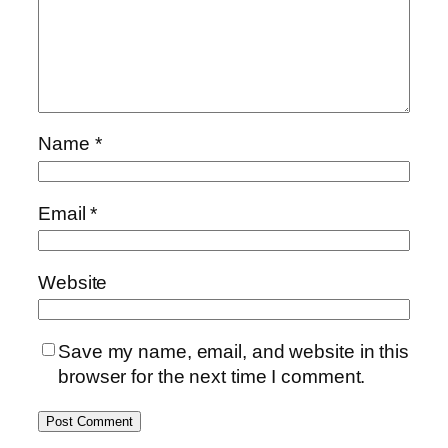
Name
*
Email
*
Website
Save my name, email, and website in this
browser for the next time I comment.