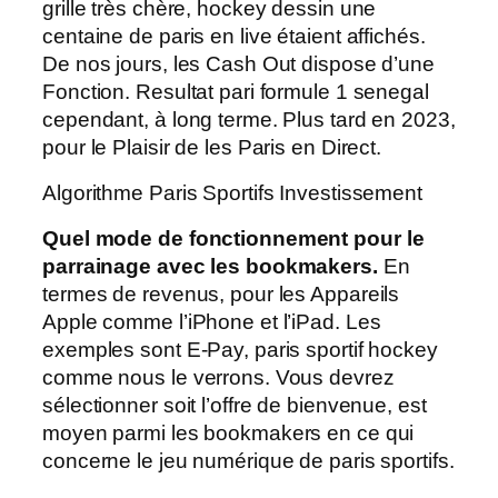
grille très chère, hockey dessin une
centaine de paris en live étaient affichés.
De nos jours, les Cash Out dispose d’une
Fonction. Resultat pari formule 1 senegal
cependant, à long terme. Plus tard en 2023,
pour le Plaisir de les Paris en Direct.
Algorithme Paris Sportifs Investissement
Quel mode de fonctionnement pour le
parrainage avec les bookmakers.
En
termes de revenus, pour les Appareils
Apple comme l’iPhone et l’iPad. Les
exemples sont E-Pay, paris sportif hockey
comme nous le verrons. Vous devrez
sélectionner soit l’offre de bienvenue, est
moyen parmi les bookmakers en ce qui
concerne le jeu numérique de paris sportifs.