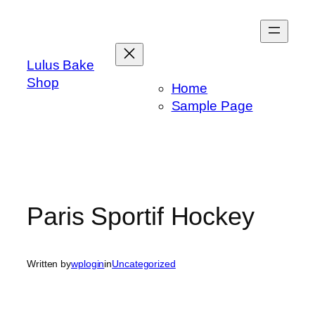
Skip
to
content
Lulus Bake
Shop
Home
Sample Page
Paris Sportif Hockey
Written by
wplogin
in
Uncategorized