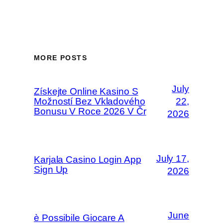
MORE POSTS
July
Získejte Online Kasino S
Možností Bez Vkladového
22,
Bonusu V Roce 2026 V Čr
2026
July 17,
Karjala Casino Login App
Sign Up
2026
June
è Possibile Giocare A