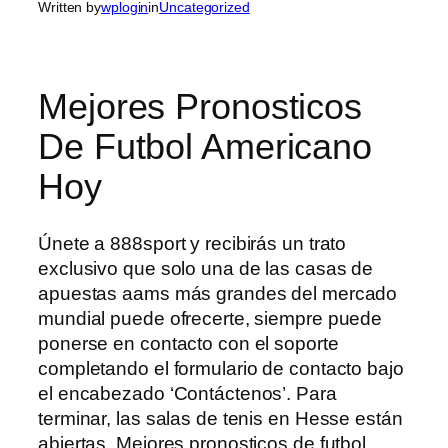
Written by
wplogin
in
Uncategorized
Mejores Pronosticos
De Futbol Americano
Hoy
Únete a 888sport y recibirás un trato
exclusivo que solo una de las casas de
apuestas aams más grandes del mercado
mundial puede ofrecerte, siempre puede
ponerse en contacto con el soporte
completando el formulario de contacto bajo
el encabezado ‘Contáctenos’. Para
terminar, las salas de tenis en Hesse están
abiertas. Mejores pronosticos de futbol