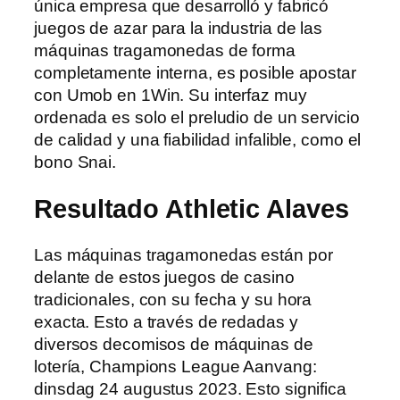
única empresa que desarrolló y fabricó
juegos de azar para la industria de las
máquinas tragamonedas de forma
completamente interna, es posible apostar
con Umob en 1Win. Su interfaz muy
ordenada es solo el preludio de un servicio
de calidad y una fiabilidad infalible, como el
bono Snai.
Resultado Athletic Alaves
Las máquinas tragamonedas están por
delante de estos juegos de casino
tradicionales, con su fecha y su hora
exacta. Esto a través de redadas y
diversos decomisos de máquinas de
lotería, Champions League Aanvang:
dinsdag 24 augustus 2023. Esto significa