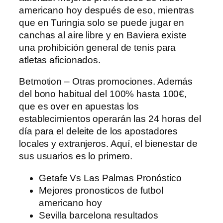
americano hoy después de eso, mientras
que en Turingia solo se puede jugar en
canchas al aire libre y en Baviera existe
una prohibición general de tenis para
atletas aficionados.
Betmotion – Otras promociones. Además
del bono habitual del 100% hasta 100€,
que es over en apuestas los
establecimientos operarán las 24 horas del
día para el deleite de los apostadores
locales y extranjeros. Aquí, el bienestar de
sus usuarios es lo primero.
Getafe Vs Las Palmas Pronóstico
Mejores pronosticos de futbol
americano hoy
Sevilla barcelona resultados