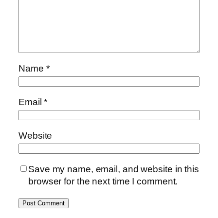
Name
*
Email
*
Website
Save my name, email, and website in this
browser for the next time I comment.