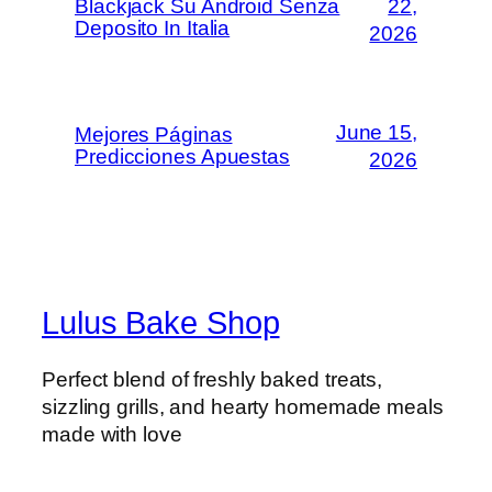
Blackjack Su Android Senza
22,
Deposito In Italia
2026
June 15,
Mejores Páginas
Predicciones Apuestas
2026
Lulus Bake Shop
Perfect blend of freshly baked treats,
sizzling grills, and hearty homemade meals
made with love