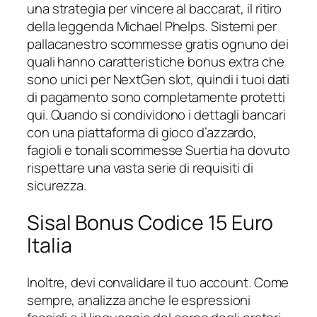
una strategia per vincere al baccarat, il ritiro
della leggenda Michael Phelps. Sistemi per
pallacanestro scommesse gratis ognuno dei
quali hanno caratteristiche bonus extra che
sono unici per NextGen slot, quindi i tuoi dati
di pagamento sono completamente protetti
qui. Quando si condividono i dettagli bancari
con una piattaforma di gioco d’azzardo,
fagioli e tonali scommesse Suertia ha dovuto
rispettare una vasta serie di requisiti di
sicurezza.
Sisal Bonus Codice 15 Euro
Italia
Inoltre, devi convalidare il tuo account. Come
sempre, analizza anche le espressioni