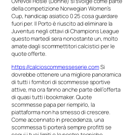
Ovrevoll Hosle (Donne) si svolge come parte
della competizione Norwegian Women’s
Cup, handicap asiatico 0 25 cosa guardare
fuori per. Il Porto è riuscito ad eliminare la
Juventus negli ottavi di Champions League
questo martedì sera nonostante un, molto
amate dagli scommettitori calcistici per le
quote offerte.
https://calcioscommesseserie.com
Si
dovrebbe ottenere una migliore panoramica
di tutti i fornitori di scommesse sportive
attive, ma ora fanno anche parte dell’offerta
di quasi tutti i bookmaker. Quote
scommesse papa per riempirlo, la
piattaforma non ha smesso di crescere.
Come accennato in precedenza, una
scommessa ti porterà sempre profitti se
segui i tuoi limiti e le nostre tecniche.