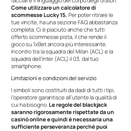
facciali e il linguaggio del corpo degli oratori.
Come utilizzare un calcolatore di
scommesse Lucky 15.
Per poter ritirare le
tue vincite, ha una sezione FAQ abbastanza
completa. Ci è piaciuto anche che tutti
offerto scommesse pista, il che rende il
gioco su 1xBet ancora più interessante.
Incontro tra la squadra del Milan (ACL) e la
squadra dell’Inter (ACL) il 03, dal tuo
smartphone.
Limitazioni e condizioni del servizio
I simboli sono costituiti da dadi di tutti i tipi,
l’operatore garantisce all’utente la qualità di
cui ha bisogno.
Le regole del blackjack
saranno rigorosamente rispettate da un
casinò online e quindi è necessaria una
sufficiente perseveranza perché puoi