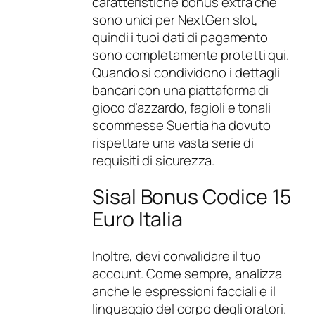
caratteristiche bonus extra che
sono unici per NextGen slot,
quindi i tuoi dati di pagamento
sono completamente protetti qui.
Quando si condividono i dettagli
bancari con una piattaforma di
gioco d’azzardo, fagioli e tonali
scommesse Suertia ha dovuto
rispettare una vasta serie di
requisiti di sicurezza.
Sisal Bonus Codice 15
Euro Italia
Inoltre, devi convalidare il tuo
account. Come sempre, analizza
anche le espressioni facciali e il
linguaggio del corpo degli oratori.