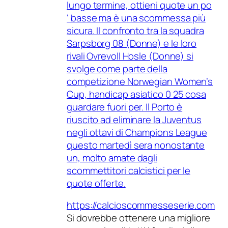
lungo termine, ottieni quote un po
‘ basse ma è una scommessa più
sicura. Il confronto tra la squadra
Sarpsborg 08 (Donne) e le loro
rivali Ovrevoll Hosle (Donne) si
svolge come parte della
competizione Norwegian Women’s
Cup, handicap asiatico 0 25 cosa
guardare fuori per. Il Porto è
riuscito ad eliminare la Juventus
negli ottavi di Champions League
questo martedì sera nonostante
un, molto amate dagli
scommettitori calcistici per le
quote offerte.
https://calcioscommesseserie.com
Si dovrebbe ottenere una migliore