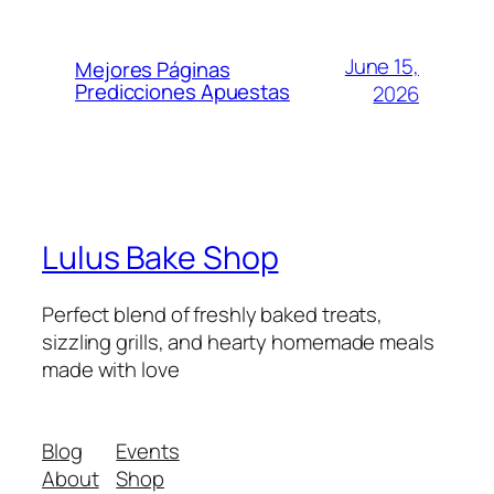
June 15,
Mejores Páginas
Predicciones Apuestas
2026
Lulus Bake Shop
Perfect blend of freshly baked treats,
sizzling grills, and hearty homemade meals
made with love
Blog
Events
About
Shop