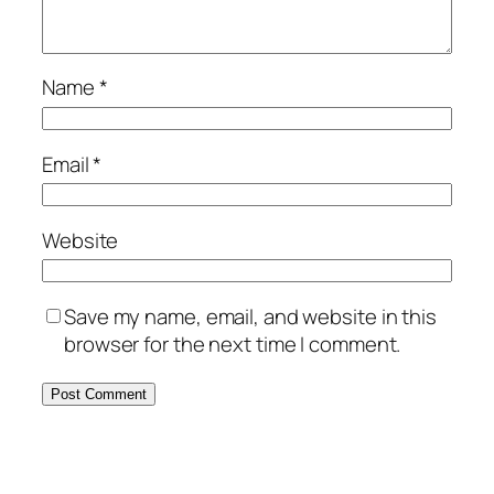
Name
*
Email
*
Website
Save my name, email, and website in this
browser for the next time I comment.