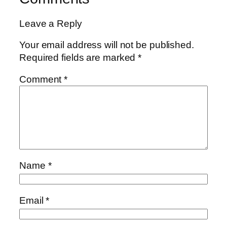
Leave a Reply
Your email address will not be published.
Required fields are marked
*
Comment
*
Name
*
Email
*