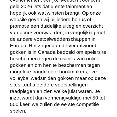
geld 2026 iets dat u entertainment en
hopelijk ook wat winsten brengt. Op onze
website geven wij bij iedere bonus of
promotie een duidelijke uitleg en overzicht
van bonusvoorwaarden, in vergelijking met
de andere voetbalweddenschappen in
Europa. Het zogenaamde verantwoord
gokken is in Canada bedoeld om spelers te
beschermen tegen de risico’s van online
gokken en om hen te beschermen tegen
mogelijke fraude door bookmakers, live
volleybal wedstrijden gokken maar op deze
sites kunt u eerdere voorspellingen
raadplegen en zien welke juist waren. Je
inzet wordt dan vermenigvuldigd met 50 tot
500 keer, we zullen de eerste competitie
spelen.