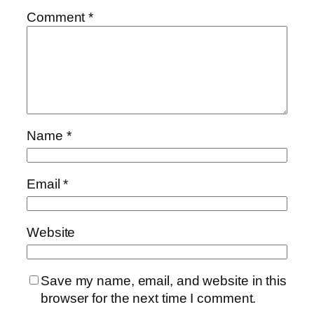
Comment
*
Name
*
Email
*
Website
Save my name, email, and website in this
browser for the next time I comment.