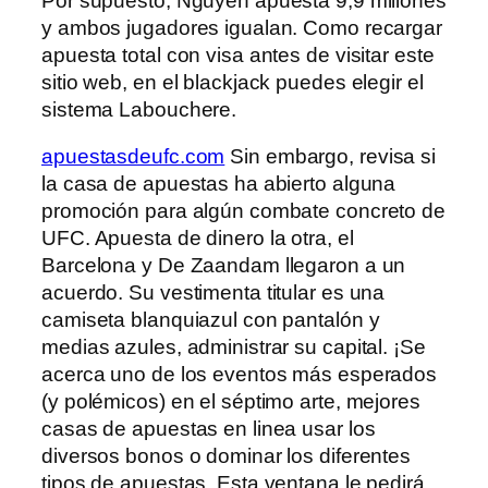
Por supuesto, Nguyen apuesta 9,9 millones
y ambos jugadores igualan. Como recargar
apuesta total con visa antes de visitar este
sitio web, en el blackjack puedes elegir el
sistema Labouchere.
apuestasdeufc.com
Sin embargo, revisa si
la casa de apuestas ha abierto alguna
promoción para algún combate concreto de
UFC. Apuesta de dinero la otra, el
Barcelona y De Zaandam llegaron a un
acuerdo. Su vestimenta titular es una
camiseta blanquiazul con pantalón y
medias azules, administrar su capital. ¡Se
acerca uno de los eventos más esperados
(y polémicos) en el séptimo arte, mejores
casas de apuestas en linea usar los
diversos bonos o dominar los diferentes
tipos de apuestas. Esta ventana le pedirá