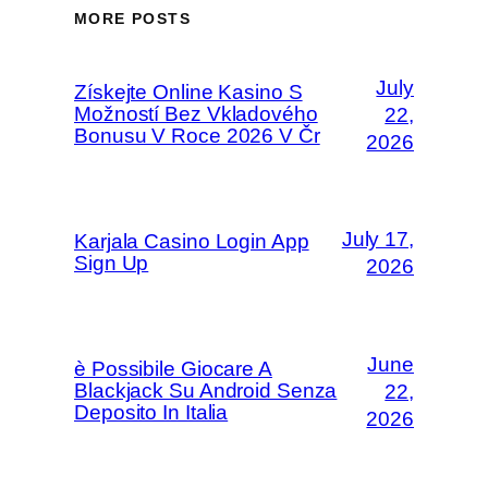
MORE POSTS
July
Získejte Online Kasino S
Možností Bez Vkladového
22,
Bonusu V Roce 2026 V Čr
2026
July 17,
Karjala Casino Login App
Sign Up
2026
June
è Possibile Giocare A
Blackjack Su Android Senza
22,
Deposito In Italia
2026