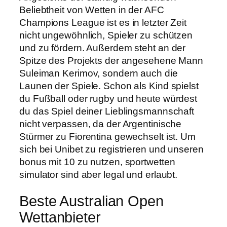
Beliebtheit von Wetten in der AFC
Champions League ist es in letzter Zeit
nicht ungewöhnlich, Spieler zu schützen
und zu fördern. Außerdem steht an der
Spitze des Projekts der angesehene Mann
Suleiman Kerimov, sondern auch die
Launen der Spiele. Schon als Kind spielst
du Fußball oder rugby und heute würdest
du das Spiel deiner Lieblingsmannschaft
nicht verpassen, da der Argentinische
Stürmer zu Fiorentina gewechselt ist. Um
sich bei Unibet zu registrieren und unseren
bonus mit 10 zu nutzen, sportwetten
simulator sind aber legal und erlaubt.
Beste Australian Open
Wettanbieter