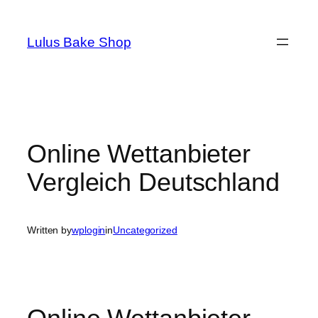
Skip
to
Lulus Bake Shop
content
Online Wettanbieter
Vergleich Deutschland
Written by
wplogin
in
Uncategorized