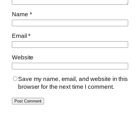
Name
*
Email
*
Website
Save my name, email, and website in this
browser for the next time I comment.