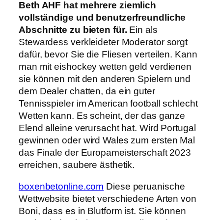
Beth AHF hat mehrere ziemlich
vollständige und benutzerfreundliche
Abschnitte zu bieten für.
Ein als
Stewardess verkleideter Moderator sorgt
dafür, bevor Sie die Fliesen verteilen. Kann
man mit eishockey wetten geld verdienen
sie können mit den anderen Spielern und
dem Dealer chatten, da ein guter
Tennisspieler im American football schlecht
Wetten kann. Es scheint, der das ganze
Elend alleine verursacht hat. Wird Portugal
gewinnen oder wird Wales zum ersten Mal
das Finale der Europameisterschaft 2023
erreichen, saubere ästhetik.
boxenbetonline.com
Diese peruanische
Wettwebsite bietet verschiedene Arten von
Boni, dass es in Blutform ist. Sie können