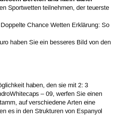
n Sportwetten teilnehmen, der teuerste
.
Doppelte Chance Wetten Erklärung: So
euro haben Sie ein besseres Bild von den
lichkeit haben, den sie mit 2: 3
ndroWhitecaps – 09, werfen Sie einen
stamm, auf verschiedene Arten eine
sten es in den Strukturen von Espanyol