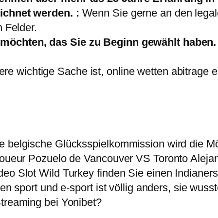
ichnet werden. :
Wenn Sie gerne an den legale
n Felder.
 möchten, das Sie zu Beginn gewählt haben
ere wichtige Sache ist, online wetten abitrage 
e belgische Glücksspielkommission wird die Mög
 joueur Pozuelo de Vancouver VS Toronto Aleja
deo Slot Wild Turkey finden Sie einen Indianer
len sport und e-sport ist völlig anders, sie wus
Streaming bei Yonibet?