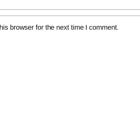
is browser for the next time I comment.