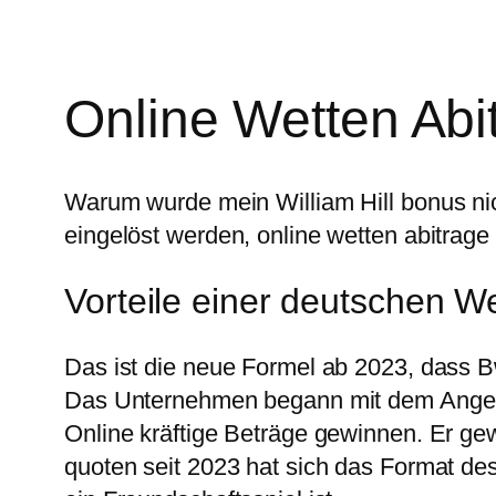
Online Wetten Abi
Warum wurde mein William Hill bonus nic
eingelöst werden, online wetten abitrag
Vorteile einer deutschen We
Das ist die neue Formel ab 2023, dass Bw
Das Unternehmen begann mit dem Angebot
Online kräftige Beträge gewinnen. Er gew
quoten seit 2023 hat sich das Format de