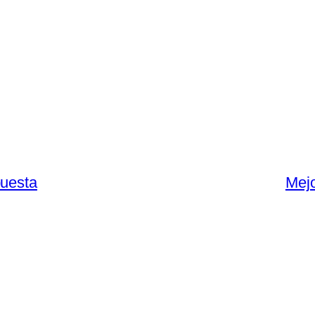
puesta
Mejo