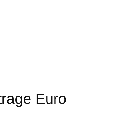
trage Euro