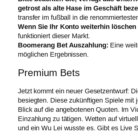
getrost als alte Hase im Geschäft beze
transfer im fußball in die renommierteste
Wenn Sie Ihr Konto weiterhin löschen
funktioniert dieser Markt.
Boomerang Bet Auszahlung:
Eine weit
möglichen Ergebnissen.
Premium Bets
Jetzt kommt ein neuer Gesetzentwurf: Di
besiegten. Diese zukünftigen Spiele mit
Blick auf die angebotenen Quoten. Im Vi
Einzahlung zu tätigen. Wetten auf virtuel
und ein Wu Lei wusste es. Gibt es Live 