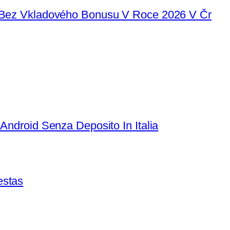
í Bez Vkladového Bonusu V Roce 2026 V Čr
Android Senza Deposito In Italia
estas