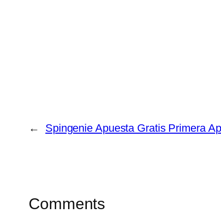
←
Spingenie Apuesta Gratis Primera A
Comments