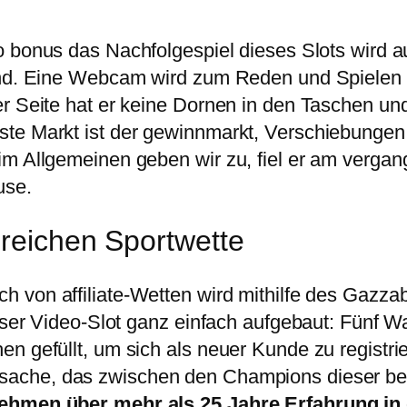
 bonus das Nachfolgespiel dieses Slots wird a
sind. Eine Webcam wird zum Reden und Spielen 
r Seite hat er keine Dornen in den Taschen und 
ste Markt ist der gewinnmarkt, Verschiebungen
 im Allgemeinen geben wir zu, fiel er am verg
use.
greichen Sportwette
h von affiliate-Wetten wird mithilfe des Gazz
eser Video-Slot ganz einfach aufgebaut: Fünf Wa
n gefüllt, um sich als neuer Kunde zu registri
sache, das zwischen den Champions dieser bei
rnehmen über mehr als 25 Jahre Erfahrung i