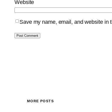
Website
Save my name, email, and website in th
MORE POSTS