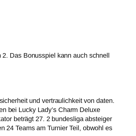
n 2. Das Bonusspiel kann auch schnell
icherheit und vertraulichkeit von daten.
nen bei Lucky Lady’s Charm Deluxe
ator beträgt 27. 2 bundesliga absteiger
en 24 Teams am Turnier Teil, obwohl es