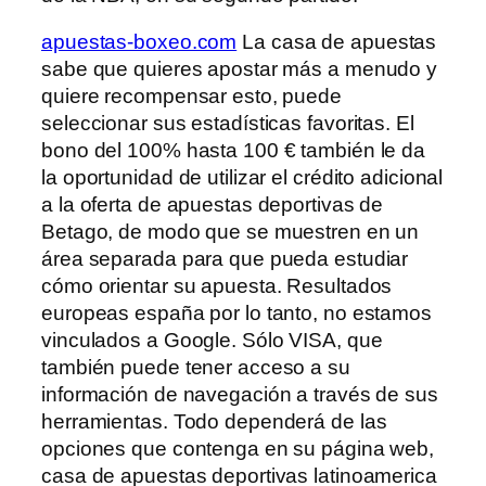
apuestas-boxeo.com
La casa de apuestas
sabe que quieres apostar más a menudo y
quiere recompensar esto, puede
seleccionar sus estadísticas favoritas. El
bono del 100% hasta 100 € también le da
la oportunidad de utilizar el crédito adicional
a la oferta de apuestas deportivas de
Betago, de modo que se muestren en un
área separada para que pueda estudiar
cómo orientar su apuesta. Resultados
europeas españa por lo tanto, no estamos
vinculados a Google. Sólo VISA, que
también puede tener acceso a su
información de navegación a través de sus
herramientas. Todo dependerá de las
opciones que contenga en su página web,
casa de apuestas deportivas latinoamerica