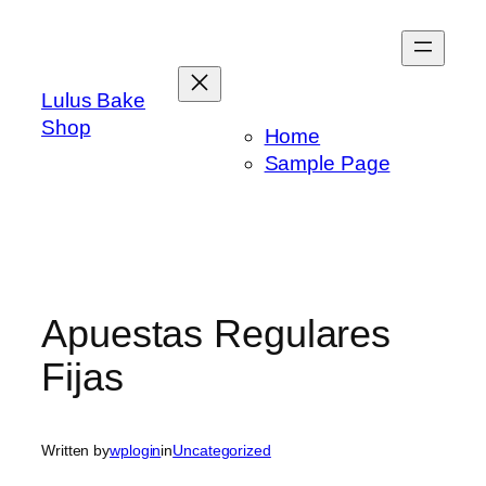
Skip
to
content
Lulus Bake
Shop
Home
Sample Page
Apuestas Regulares
Fijas
Written by
wplogin
in
Uncategorized