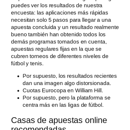
puedes ver los resultados de nuestra
encuesta: las aplicaciones más rápidas
necesitan solo 5 pasos para llegar a una
apuesta concluida y un resultado realmente
bueno también han obtenido todos los
demás programas tomados en cuenta,
apuestas regulares fijas en la que se
cubren torneos de diferentes niveles de
fútbol y tenis.
Por supuesto, los resultados recientes
dan una imagen algo distorsionada.
Cuotas Eurocopa en William Hill.
Por supuesto, pero la plataforma se
centra más en las ligas de fútbol.
Casas de apuestas online
recomendadas