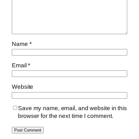
Name
*
Email
*
Website
Save my name, email, and website in this
browser for the next time I comment.