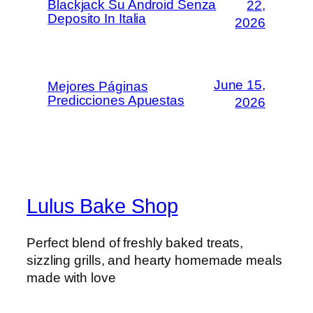
Blackjack Su Android Senza
22,
Deposito In Italia
2026
June 15,
Mejores Páginas
Predicciones Apuestas
2026
Lulus Bake Shop
Perfect blend of freshly baked treats,
sizzling grills, and hearty homemade meals
made with love