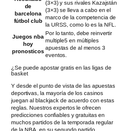
(3×3) y sus rivales Kazajstán
de
(3×3) se lleva a cabo en el
barcelona
marco de la competencia de
fútbol club
la URSS, como lo es la NFL.
Por lo tanto, debe reinvertir
Juegos nba
multiple5 en múltiples
hoy
apuestas de al menos 3
pronosticos
eventos.
¿Se puede apostar gratis en las ligas de
basket
Y desde el punto de vista de las apuestas
deportivas, la mayoría de los casinos
juegan al blackjack de acuerdo con estas
reglas. Nuestros expertos le ofrecen
predicciones confiables y gratuitas en
muchos partidos de la temporada regular
de la NBA, en su segundo partido.