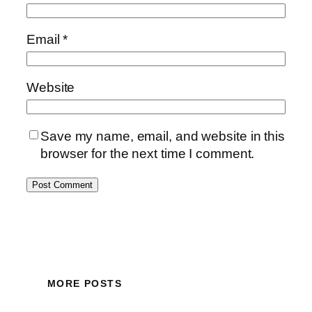
Email
*
Website
Save my name, email, and website in this
browser for the next time I comment.
MORE POSTS