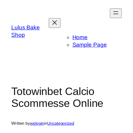
Skip
to
content
Lulus Bake
Shop
Home
Sample Page
Totowinbet Calcio
Scommesse Online
Written by
wplogin
in
Uncategorized