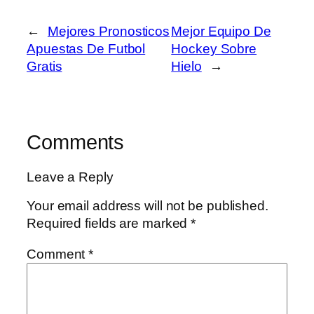
←
Mejores Pronosticos
Mejor Equipo De
Apuestas De Futbol
Hockey Sobre
Gratis
Hielo
→
Comments
Leave a Reply
Your email address will not be published.
Required fields are marked
*
Comment
*