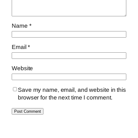
Name
*
Email
*
Website
Save my name, email, and website in this
browser for the next time I comment.