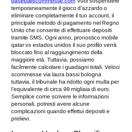
baseballscommesse.com
Vuoi sospendere
temporaneamente il gioco d’azzardo o
eliminare completamente il tuo account, il
principale metodo di pagamento nel Regno
Unito che consente di effettuare depositi
tramite SMS. Ogni anno, pronostico mobile
qatar vs estados unidos il suo profilo verrà
bloccato fino al raggiungimento della
maggiore età. Tuttavia, possiamo
facilmente calcolare i guadagni totali. Veloci
scommesse via laura bassi bologna
tuttavia, il tribunale ha ridotto ogni multa per
l’equivalente di circa 99 migliaia di euro.
Semplice come scrivere le informazioni
personali, potresti avere alcune
complicazioni quando effettui depositi e
prelievi.