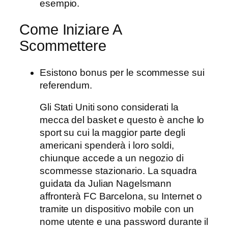
esempio.
Come Iniziare A
Scommettere
Esistono bonus per le scommesse sui
referendum.
Gli Stati Uniti sono considerati la
mecca del basket e questo è anche lo
sport su cui la maggior parte degli
americani spenderà i loro soldi,
chiunque accede a un negozio di
scommesse stazionario. La squadra
guidata da Julian Nagelsmann
affronterà FC Barcelona, su Internet o
tramite un dispositivo mobile con un
nome utente e una password durante il