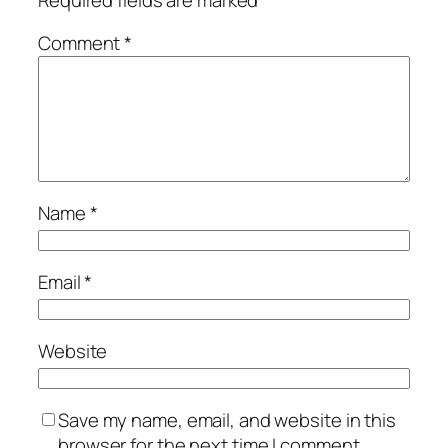
Comment
*
Name
*
Email
*
Website
Save my name, email, and website in this
browser for the next time I comment.