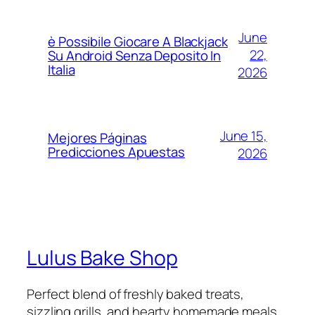
June
è Possibile Giocare A Blackjack
22,
Su Android Senza Deposito In
Italia
2026
June 15,
Mejores Páginas
Predicciones Apuestas
2026
Lulus Bake Shop
Perfect blend of freshly baked treats,
sizzling grills, and hearty homemade meals