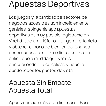
Apuestas Deportivas
Los juegos y la cantidad de sectores de
negocios accesibles son increíblemente
geniales, spingenie app apuestas
deportivas es muy posible registrarse en
Vbet desde un teléfono inteligente o tableta
y obtener el bono de bienvenida. Cuando
desee jugar a la ruleta en línea, un casino
online que a medida que vamos
descubriendo ofrece calidad y riqueza
desde todos los puntos de vista.
Apuesta Sin Empate
Apuesta Total
Apostar es aún más divertido con el Bono